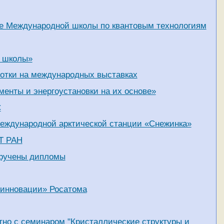
те Международной школы по квантовым технологиям
в школы»
ботки на международных выставках
енты и энергоустановки на их основе»
С
еждународной арктической станции «Снежинка»
ТТ РАН
вручены дипломы
 инновации» Росатома
тно с семинаром "Кристаллические структуры и