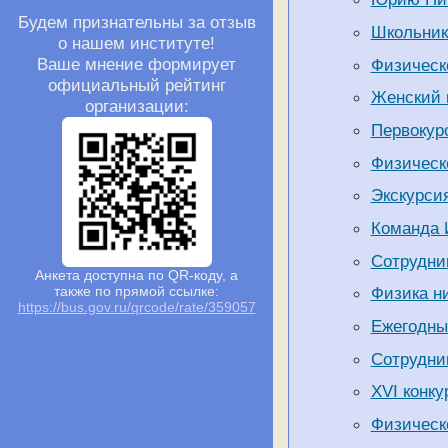
Будем признательны за отзыв
Школьник
о нашем институте!
Ваше мнение формирует
Физическо
официальный рейтинг
Женский 
организации:
Первокур
Физическо
Экскурси
Команда 
Сотрудни
Анкета доступна по QR-коду, а
Физика ни
также по прямой ссылке:
https://bus.gov.ru/qrcode/rate/359057
Ежегодны
Сотрудни
XVI конку
Физическо