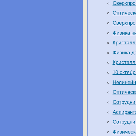
Сверхпро
Оптическа
Сверхпро
Физика ни
Кристалл
Физика де
Кристалл
10 октяб
Нелинейн
Оптическа
Сотрудни
Аспирант
Сотрудни
Физическо