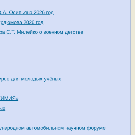
А. Осипьяна 2026 год
урдюмова 2026 год
а С.Т. Милейко о военном детстве
урсе для молодых учёных
«ХИМИЯ»
ых
дународном автомобильном научном форуме