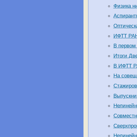
Физика ни
Аспирант
Оптическа
ИФТТ РАН
В первом
Итоги Дв
В ИФТТ Р
На совещ
Стажиров
Выпускни
Нелинейн
Совместн
Сверхпро
Нелинейн