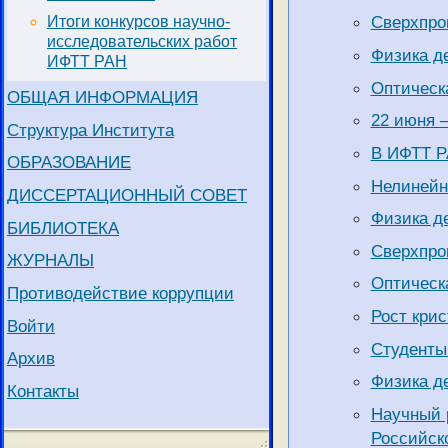
Сверхпро
Итоги конкурсов научно-
исследовательских работ
Физика де
ИФТТ РАН
Оптическа
ОБЩАЯ ИНФОРМАЦИЯ
22 июня –
Структура Института
В ИФТТ Р
ОБРАЗОВАНИЕ
Нелинейн
ДИССЕРТАЦИОННЫЙ СОВЕТ
Физика де
БИБЛИОТЕКА
Сверхпро
ЖУРНАЛЫ
Оптическа
Противодействие коррупции
Рост крис
Войти
Студенты
Архив
Физика де
Контакты
Научный 
Российск