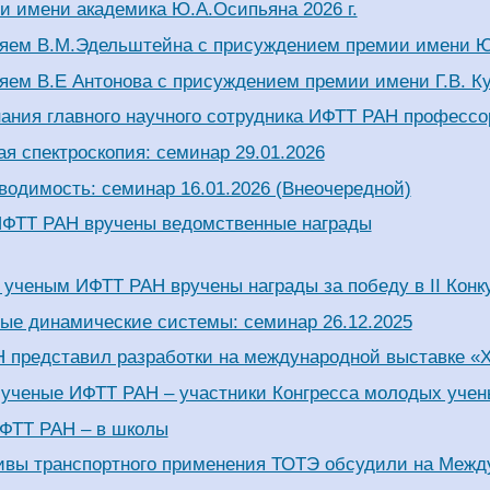
и имени академика Ю.А.Осипьяна 2026 г.
яем В.М.Эдельштейна с присуждением премии имени Ю.
яем В.Е Антонова с присуждением премии имени Г.В. К
ания главного научного сотрудника ИФТТ РАН профессор
я спектроскопия: семинар 29.01.2026
водимость: семинар 16.01.2026 (Внеочередной)
ФТТ РАН вручены ведомственные награды
ученым ИФТТ РАН вручены награды за победу в II Конк
ые динамические системы: семинар 26.12.2025
 представил разработки на международной выставке 
ученые ИФТТ РАН – участники Конгресса молодых учен
ФТТ РАН – в школы
ивы транспортного применения ТОТЭ обсудили на Меж