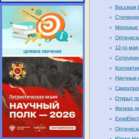
Восьмая 
Стипенди
Молодые 
Оптическа
12-го ма
Сотрудни
Коллекти
Научные 
Сверхпро
Открыт пр
Физика де
ExpoElect
Оптическа
Юрию Ник