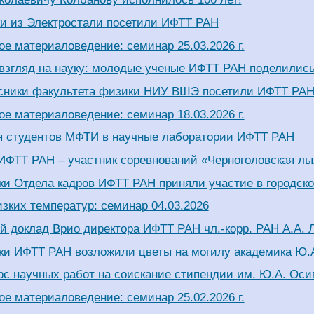
и из Электростали посетили ИФТТ РАН
е материаловедение: семинар 25.03.2026 г.
взгляд на науку: молодые ученые ИФТТ РАН поделились
сники факультета физики НИУ ВШЭ посетили ИФТТ РА
е материаловедение: семинар 18.03.2026 г.
я студентов МФТИ в научные лаборатории ИФТТ РАН
ИФТТ РАН – участник соревнований «Черноголовская л
ки Отдела кадров ИФТТ РАН приняли участие в городско
зких температур: семинар 04.03.2026
й доклад Врио директора ИФТТ РАН чл.-корр. РАН А.А. 
ки ИФТТ РАН возложили цветы на могилу академика Ю.
рс научных работ на соискание стипендии им. Ю.А. Оси
е материаловедение: семинар 25.02.2026 г.