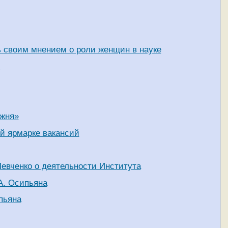
 своим мнением о роли женщин в науке
Н
ыжня»
й ярмарке вакансий
Левченко о деятельности Института
А. Осипьяна
пьяна