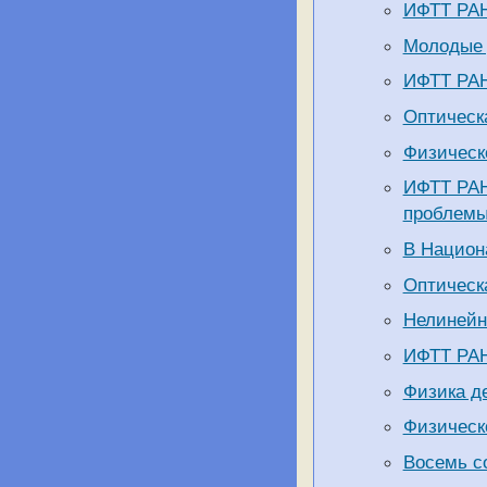
ИФТТ РАН
Молодые 
ИФТТ РАН
Оптическа
Физическ
ИФТТ РАН
проблем
В Национ
Оптическа
Нелинейн
ИФТТ РАН
Физика де
Физическо
Восемь с