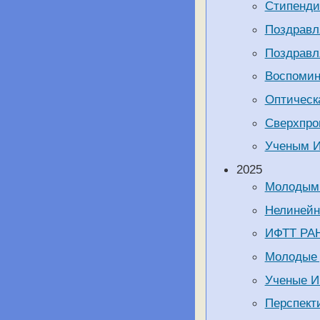
Cтипенди
Поздравл
Поздравл
Воспомин
Оптическа
Сверхпро
Ученым И
2025
Молодым 
Нелинейн
ИФТТ РАН
Молодые 
Ученые И
Перспект