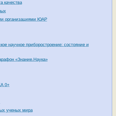
а качества
ных
ыми организациями ЮАР
кое научное приборостроение: состояние и
арафон «Знание.Наука»
КА 0+
!
ых ученых мира