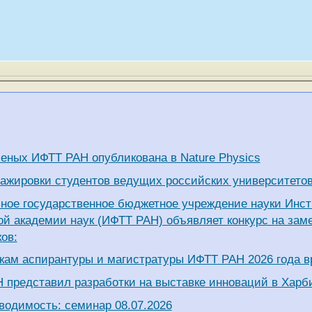
ченых ИФТТ РАН опубликована в Nature Physics
тажировки студентов ведущих российских университето
ное государственное бюджетное учреждение науки Инст
ой академии наук (ИФТТ РАН) объявляет конкурс на за
ов:
кам аспирантуры и магистратуры ИФТТ РАН 2026 года 
 представил разработки на выставке инноваций в Харб
водимость: семинар 08.07.2026