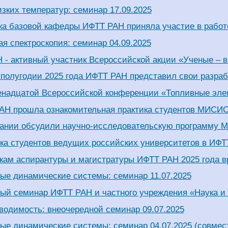
зких температур: семинар 17.09.2025
ка базовой кафедры ИФТТ РАН приняла участие в рабо
я спектроскопия: семинар 04.09.2025
 - активный участник Всероссийской акции «Ученые – 
 полугодии 2025 года ИФТТ РАН представил свои разра
енадцатой Всероссийской конференции «Топливные элем
АН прошла ознакомительная практика студентов МИСИ
ании обсудили научно-исследовательскую программу М
ка студентов ведущих российских университетов в ИФ
кам аспирантуры и магистратуры ИФТТ РАН 2025 года 
ые динамические системы: семинар 11.07.2025
ый семинар ИФТТ РАН и частного учреждения «Наука и
водимость: внеочередной семинар 09.07.2025
ые динамические системы: семинар 04.07.2025 (совмес