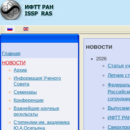
НОВОСТИ
Главная
2026
НОВОСТИ
Статья у
Архив
Летние с
Информация Ученого
Совета
Федераль
Российск
Семинары
сотрудник
Конференции
Выпускни
Важнейшие научные
результаты
ИФТТ РАН
Стипендии им. академика
Сверхпро
Ю.А.Осипьяна