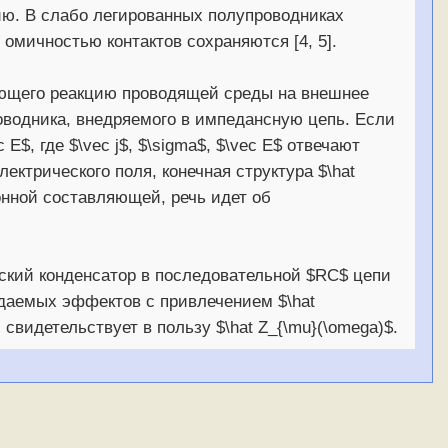
ию. В слабо легированных полупроводниках
омичностью контактов сохраняются [4, 5].
яющего реакцию проводящей среды на внешнее
оводника, внедряемого в импедансную цепь. Если
E$, где $\vec j$, $\sigma$, $\vec E$ отвечают
ектрического поля, конечная структура $\hat
нной составляющей, речь идет об
ский конденсатор в последовательной $RC$ цепи
даемых эффектов с привлечением $\hat
 свидетельствует в пользу $\hat Z_{\mu}(\omega)$.