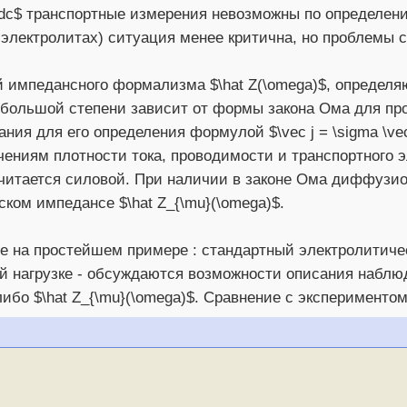
 $dc$ транспортные измерения невозможны по определен
электролитах) ситуация менее критична, но проблемы с 
й импедансного формализма $\hat Z(\omega)$, определ
 большой степени зависит от формы закона Ома для пр
ния для его определения формулой $\vec j = \sigma \vec 
ениям плотности тока, проводимости и транспортного эл
считается силовой. При наличии в законе Ома диффузио
ком импедансе $\hat Z_{\mu}(\omega)$.
те на простейшем примере : стандартный электролитиче
ой нагрузке - обсуждаются возможности описания наблю
либо $\hat Z_{\mu}(\omega)$. Сравнение с экспериментом