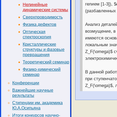
гелием [1-3]),
Нелинейные
динамические системы
(разбавленных 
Сверхпроводимость
Анализ детале
Физика дефектов
возмущение, в
Оптическая
спектроскопия
имеются основа
локальным знач
Кристаллические
структуры и фазовые
Z_F(\omega)$ 
превращения
электрохимичес
Теоретический семинар
Физико-химический
В данной рабо
семинар
при ступенчат
Конференции
Z_F(\omega)$, 
Важнейшие научные
результаты
Стипендии им. академика
Ю.А.Осипьяна
Итоги конкурсов научно-