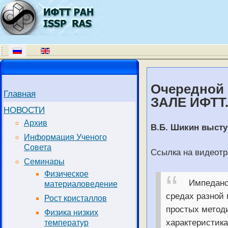
Очередной с
Главная
ЗАЛЕ ИФТТ
НОВОСТИ
Архив
В.Б. Шикин высту
Информация Ученого
Совета
Ссылка на видеотр
Семинары
Физическое
Импеданс
материаловедение
средах разной
Рост кристаллов
простых методи
Физика низких
характеристика
температур