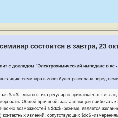
еминар состоится в завтра, 23 ок
.
пит с докладом "Электрохимический импеданс в ac -
ансляцию семинара в zoom будет разослана перед сем
ная $ac$ - диагностика регулярно привлекается к иссл
 мерности. Общей причиной, заставляющей прибегать к 
ческих возможностей в $dc$ -режиме, является желани
) контактных явлений, сопутствующих $dc$ -измерениям