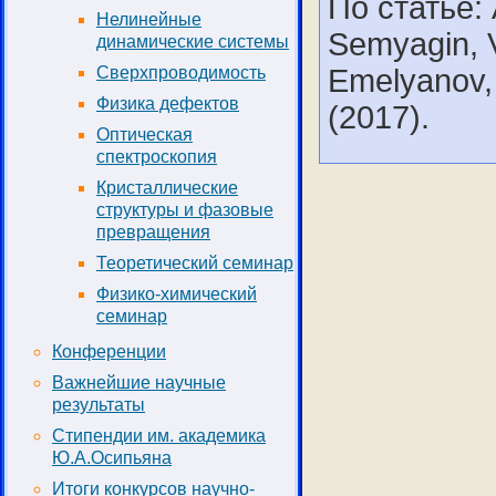
По статье: 
Нелинейные
Semyagin, V
динамические системы
Emelyanov, 
Сверхпроводимость
Физика дефектов
(2017).
Оптическая
спектроскопия
Кристаллические
структуры и фазовые
превращения
Теоретический семинар
Физико-химический
семинар
Конференции
Важнейшие научные
результаты
Стипендии им. академика
Ю.А.Осипьяна
Итоги конкурсов научно-