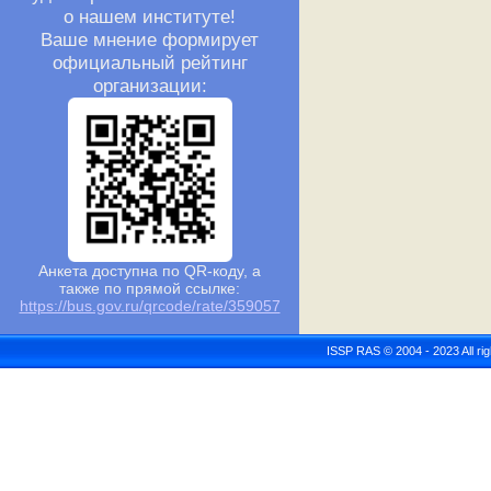
о нашем институте!
Ваше мнение формирует
официальный рейтинг
организации:
Анкета доступна по QR-коду, а
также по прямой ссылке:
https://bus.gov.ru/qrcode/rate/359057
ISSP RAS © 2004 - 2023 All r