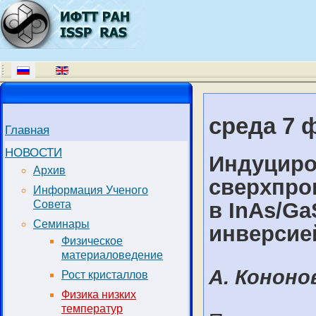
среда 7 
Главная
НОВОСТИ
Индуциро
Архив
сверхпро
Информация Ученого
в InAs/Ga
Совета
Семинары
инверсие
Физическое
материаловедение
А. Кононо
Рост кристаллов
Физика низких
температур