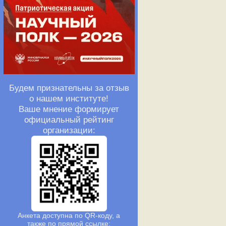
Будем признательны за отзыв
о нашем институте!
Ваше мнение формирует
официальный рейтинг
организации:
Анкета доступна по QR-коду, а
также по прямой ссылке: