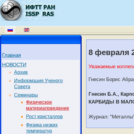
8 февраля 2
Главная
НОВОСТИ
Уважаемые коллеги
Архив
Гнесин Борис Абра
Информация Ученого
Совета
Гнесин Б.А., Карп
Семинары
КАРБИДЫ В МАЛ
Физическое
материаловедение
Журнал: "Металлы
Рост кристаллов
Физика низких
температур