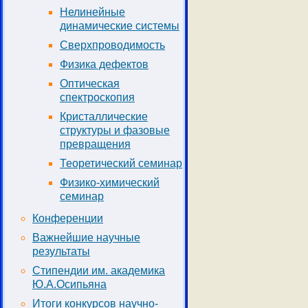
Нелинейные
динамические системы
Сверхпроводимость
Физика дефектов
Оптическая
спектроскопия
Кристаллические
структуры и фазовые
превращения
Теоретический семинар
Физико-химический
семинар
Конференции
Важнейшие научные
результаты
Стипендии им. академика
Ю.А.Осипьяна
Итоги конкурсов научно-