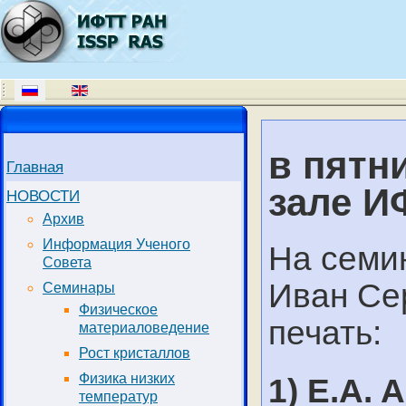
в пятн
Главная
зале И
НОВОСТИ
Архив
Информация Ученого
На семи
Совета
Иван Се
Семинары
Физическое
печать:
материаловедение
Рост кристаллов
Физика низких
1) E.A. 
температур