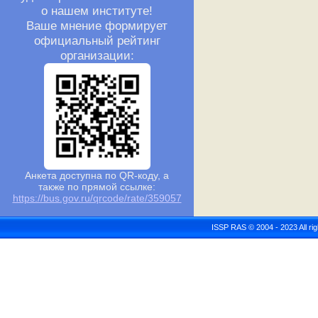
о нашем институте!
Ваше мнение формирует
официальный рейтинг
организации:
Анкета доступна по QR-коду, а
также по прямой ссылке:
https://bus.gov.ru/qrcode/rate/359057
ISSP RAS © 2004 - 2023 All r