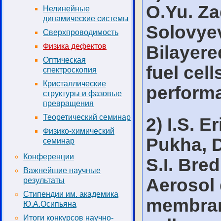
O.Yu. Za
Нелинейные
динамические системы
Solovyev
Сверхпроводимость
Bilayere
Физика дефектов
Оптическая
fuel cel
спектроскопия
Кристаллические
perform
структуры и фазовые
превращения
Теоретический семинар
2) I.S. E
Физико-химический
Pukha, D
семинар
Конференции
S.I. Bre
Важнейшие научные
Aerosol 
результаты
Стипендии им. академика
membrane
Ю.А.Осипьяна
Итоги конкурсов научно-