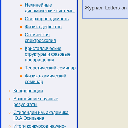
Нелинейные
Журнал: Letters on 
динамические системы
Сверхпроводимость
Физика дефектов
Оптическая
спектроскопия
Кристаллические
структуры и фазовые
превращения
Теоретический семинар
Физико-химический
семинар
Конференции
Важнейшие научные
результаты
Стипендии им. академика
Ю.А.Осипьяна
Итоги конкурсов научно-