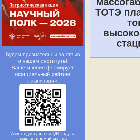
массогаб
ТОТЭ пла
то
высоко
стац
Будем признательны за отзыв
о нашем институте!
Ваше мнение формирует
официальный рейтинг
организации:
Анкета доступна по QR-коду, а
также по прямой ссылке: