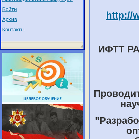
Войти
http://
Архив
Контакты
ИФТТ РА
Проводит
нау
"Разрабо
оп