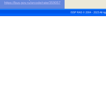
https://bus.gov.ru/qrcode/rate/359057
ISSP RAS © 2004 - 2023 All r