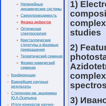
1) Elect
Нелинейные
динамические системы
composit
Сверхпроводимость
complex
Физика дефектов
Оптическая
studies
спектроскопия
Кристаллические
2) Featu
структуры и фазовые
превращения
photostab
Теоретический семинар
Физико-химический
Azidotet
семинар
complex
Конференции
Важнейшие научные
spectro
результаты
Стипендии им. академика
3) Ивано
Ю.А.Осипьяна
Итоги конкурсов научно-