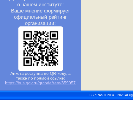
о нашем институте!
Ваше мнение формирует
официальный рейтинг
организации:
Анкета доступна по QR-коду, а
также по прямой ссылке:
https://bus.gov.ru/qrcode/rate/359057
ISSP RAS © 2004 - 2023 All r