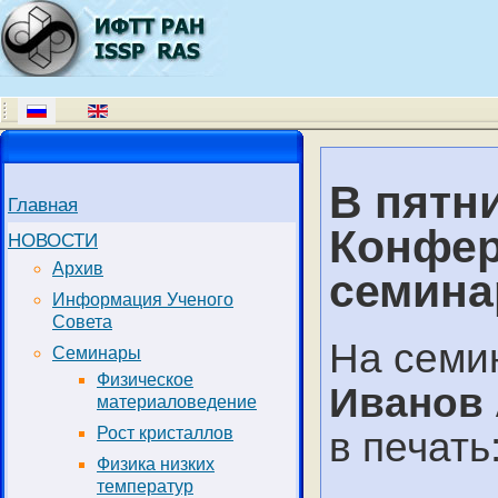
В пятни
Главная
Конфер
НОВОСТИ
Архив
семина
Информация Ученого
Совета
На семи
Семинары
Физическое
Иванов 
материаловедение
Рост кристаллов
в печать
Физика низких
температур