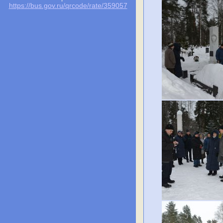
https://bus.gov.ru/qrcode/rate/359057