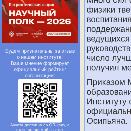
физики тве
воспитания
поддержани
ведущихся 
руководств
Будем признательны за отзыв
число луч
о нашем институте!
Ваше мнение формирует
получил м
официальный рейтинг
организации:
Приказом 
образовани
Институту 
официальн
Осипьяна.
Анкета доступна по QR-коду, а
также по прямой ссылке: