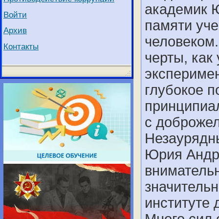
академик 
Войти
памяти уче
Архив
человеком.
Контакты
черты, как
эксперимен
глубокое п
принципиал
с доброже
Незаурядны
Юрия Андре
внимательн
значительн
институте 
Много сил 