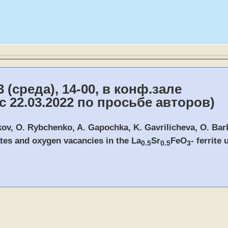
3 (среда), 14-00, в конф.зале
с 22.03.2022 по просьбе авторов)
kov, O. Rybchenko, A. Gapochka, K. Gavrilicheva, O. Bark
ates and oxygen vacancies in the La
Sr
FeO
- ferrit
0.5
0.5
3