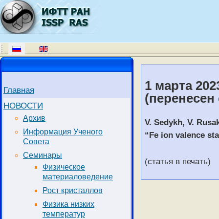
1 марта 202
Главная
(перенесен 
НОВОСТИ
Архив
V. Sedykh, V. Rusa
Информация Ученого
“Fe ion valence st
Совета
Семинары
(статья в печать)
Физическое
материаловедение
Рост кристаллов
Физика низких
температур