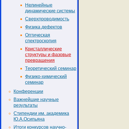
Нелинейные
динамические системы
Сверхпроводимость
Физика дефектов
Оптическая
спектроскопия
Кристаллические
структуры и фазовые
превращения
Теоретический семинар
Физико-химический
семинар
Конференции
Важнейшие научные
результаты
Стипендии им. академика
Ю.А.Осипьяна
Итоги конкурсов научно-