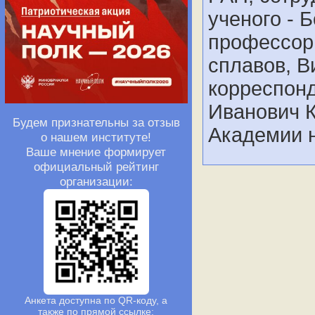
ученого - 
профессор 
сплавов, В
корреспон
Иванович К
Будем признательны за отзыв
Академии н
о нашем институте!
Ваше мнение формирует
официальный рейтинг
организации:
Анкета доступна по QR-коду, а
также по прямой ссылке: