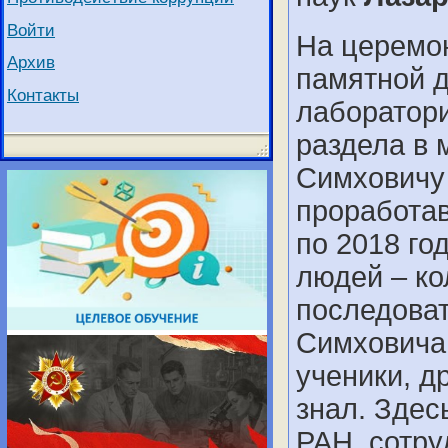
Войти
На церемо
Архив
памятной 
Контакты
лаборатор
раздела в 
Симховичу
проработа
по 2018 го
людей – ко
последова
Симховича
ученики, др
знал. Здес
РАН, сотру