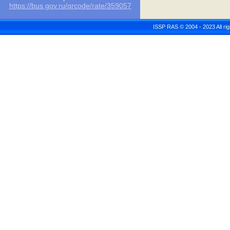
https://bus.gov.ru/qrcode/rate/359057
ISSP RAS © 2004 - 2023 All r