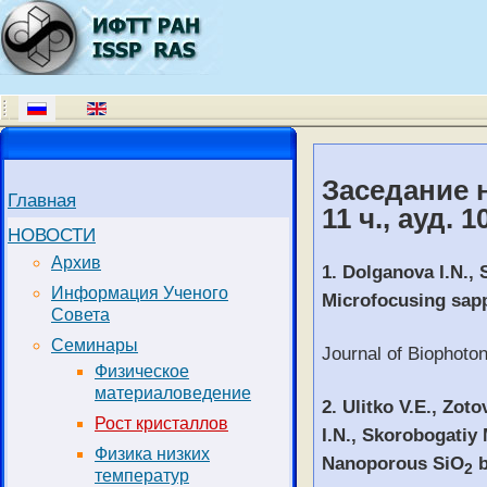
Заседание 
Главная
11 ч., ауд. 
НОВОСТИ
Архив
1. Dolganova I.N., 
Информация Ученого
Microfocusing sapph
Совета
Семинары
Journal of Biophoto
Физическое
материаловедение
2. Ulitko V.E., Zo
Рост кристаллов
I.N., Skorobogatiy 
Физика низких
Nanoporous SiO
b
2
температур