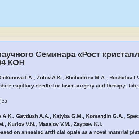
научного Семинара «Рост кристалло
104 КОН
Shikunova I.A., Zotov A.K., Shchedrina M.A., Reshetov I.V.
ire capillary needle for laser surgery and therapy: fabr
nics
tov A.K., Gavdush A.A., Katyba G.M., Komandin G.A., Spe
M., Kurlov V.N., Masalov V.M., Zaytsev K.I.
ased on annealed artificial opals as a novel material pla