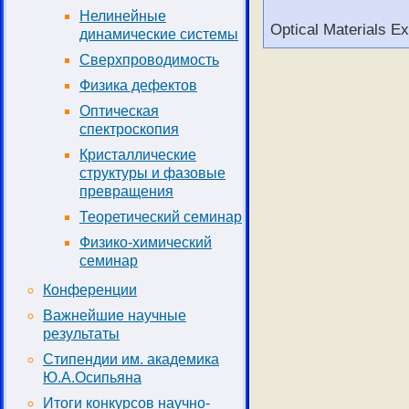
Нелинейные
Optical Materials E
динамические системы
Сверхпроводимость
Физика дефектов
Оптическая
спектроскопия
Кристаллические
структуры и фазовые
превращения
Теоретический семинар
Физико-химический
семинар
Конференции
Важнейшие научные
результаты
Стипендии им. академика
Ю.А.Осипьяна
Итоги конкурсов научно-