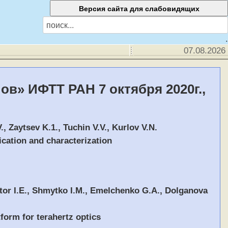
.
07.08.2026
в» ИФТТ РАН 7 октября 2020г.,
, Zaytsev K.1., Tuchin V.V., Kurlov V.N.
ication and characterization
ctor I.E., Shmytko I.M., Emelchenko G.A., Dolganova
tform for terahertz optics