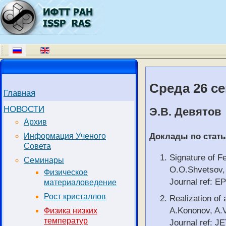
Среда 26 с
Главная
НОВОСТИ
Э.В. Девятов
Архив
Доклады по стать
Информация Ученого
Совета
Signature of F
Семинары
O.O.Shvetsov, 
Физическое
Journal ref: E
материаловедение
Рост кристаллов
Realization of
A.Kononov, A.V
Физика низких
температур
Journal ref: J