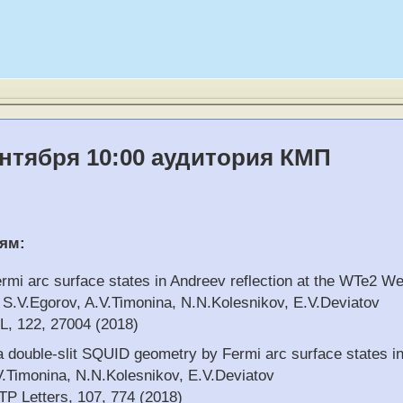
ентября 10:00 аудитория КМП
ям:
ermi arc surface states in Andreev reflection at the WTe2 W
S.V.Egorov, A.V.Timonina, N.N.Kolesnikov, E.V.Deviatov
PL, 122, 27004 (2018)
 a double-slit SQUID geometry by Fermi arc surface states
.Timonina, N.N.Kolesnikov, E.V.Deviatov
ETP Letters, 107, 774 (2018)