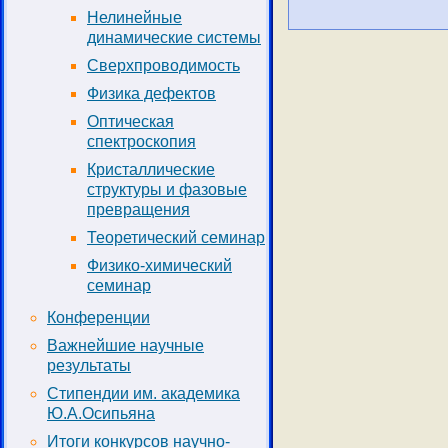
Нелинейные
динамические системы
Сверхпроводимость
Физика дефектов
Оптическая
спектроскопия
Кристаллические
структуры и фазовые
превращения
Теоретический семинар
Физико-химический
семинар
Конференции
Важнейшие научные
результаты
Стипендии им. академика
Ю.А.Осипьяна
Итоги конкурсов научно-