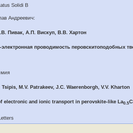
tus Solidi B
лав Андреевич:
.В. Пивак, А.П. Вискуп, В.В. Хартон
-электронная проводимость перовскитоподобных тв
имия
. Tsipis, M.V. Patrakeev, J.C. Waerenborgh, V.V. Kharton
 electronic and ionic transport in perovskite-like La
C
0.5
etters