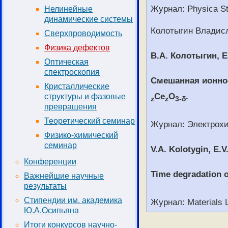
Журнал: Physica Sta
Нелинейные
динамические системы
Колотыгин Владис
Сверхпроводимость
Физика дефектов
В.А. Колотыгин, Е
Оптическая
спектроскопия
Смешанная ионно
Кристаллические
Ce
O
.
структуры и фазовые
z
z
3-δ
превращения
Теоретический семинар
Журнал: Электрох
Физико-химический
семинар
V.A. Kolotygin, E.V
Конференции
Time degradation of
Важнейшие научные
результаты
Стипендии им. академика
Журнал: Materials L
Ю.А.Осипьяна
Итоги конкурсов научно-