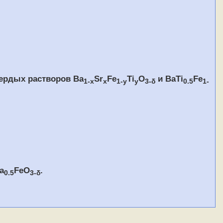
ердых растворов Ba
Sr
Fe
Ti
O
и BaTi
Fe
1-x
x
1-y
y
3-δ
0.5
1-
a
FeO
.
0.5
3-δ