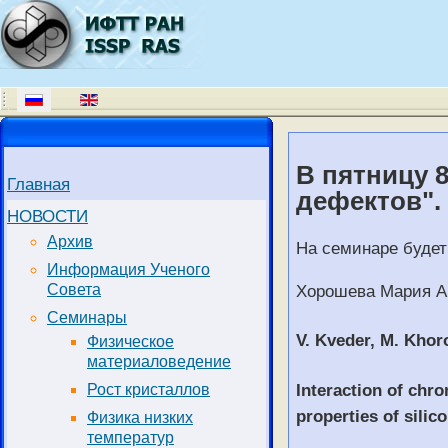
В пятницу 8
Главная
дефектов".
НОВОСТИ
Архив
На семинаре будет
Информация Ученого
Совета
Хорошева Мария А
Семинары
V. Kveder, М. Kho
Физическое
материаловедение
Interaction of chr
Рост кристаллов
properties of silico
Физика низких
температур