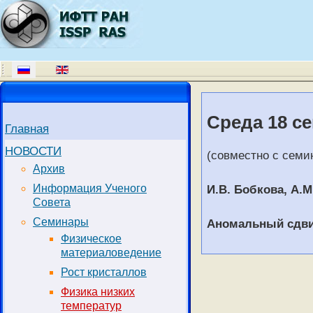
Среда 18 с
Главная
НОВОСТИ
(совместно с семи
Архив
И.В. Бобкова, А.М
Информация Ученого
Совета
Семинары
Аномальный сдвиг
Физическое
материаловедение
Рост кристаллов
Физика низких
температур