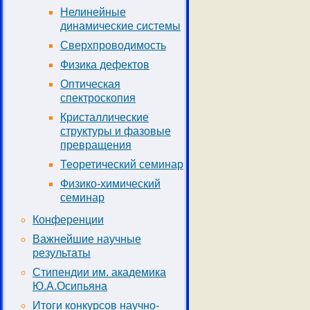
Нелинейные
динамические системы
Сверхпроводимость
Физика дефектов
Оптическая
спектроскопия
Кристаллические
структуры и фазовые
превращения
Теоретический семинар
Физико-химический
семинар
Конференции
Важнейшие научные
результаты
Стипендии им. академика
Ю.А.Осипьяна
Итоги конкурсов научно-