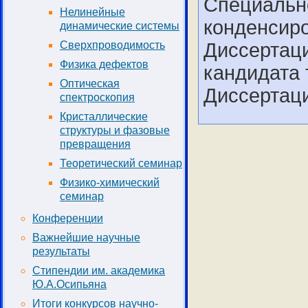
Специально
Нелинейные
конденсиро
динамические системы
Диссертаци
Сверхпроводимость
Физика дефектов
кандидата 
Оптическая
Диссертац
спектроскопия
Кристаллические
структуры и фазовые
превращения
Теоретический семинар
Физико-химический
семинар
Конференции
Важнейшие научные
результаты
Стипендии им. академика
Ю.А.Осипьяна
Итоги конкурсов научно-