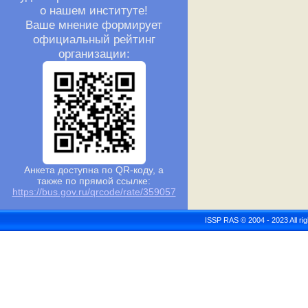
о нашем институте!
Ваше мнение формирует
официальный рейтинг
организации:
Анкета доступна по QR-коду, а
также по прямой ссылке:
https://bus.gov.ru/qrcode/rate/359057
ISSP RAS © 2004 - 2023 All r