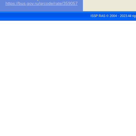
https://bus.gov.ru/qrcode/rate/359057
ISSP RAS © 2004 - 2023 All r