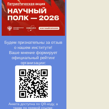
Будем признательны за отзыв
о нашем институте!
Ваше мнение формирует
официальный рейтинг
организации:
Анкета доступна по QR-коду, а
также по прямой ссылке: