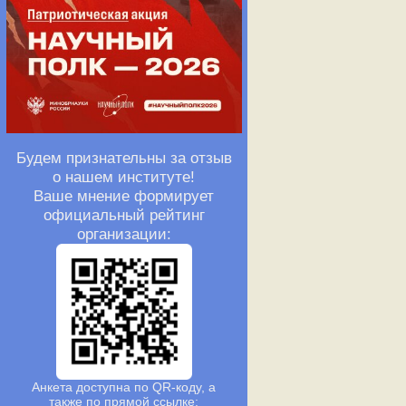
Будем признательны за отзыв
о нашем институте!
Ваше мнение формирует
официальный рейтинг
организации:
Анкета доступна по QR-коду, а
также по прямой ссылке: