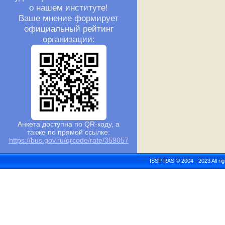
о нашем институте!
Ваше мнение формирует
официальный рейтинг
организации:
Анкета доступна по QR-коду, а
также по прямой ссылке:
https://bus.gov.ru/qrcode/rate/359057
ISSP RAS © 2004 - 2023 All r