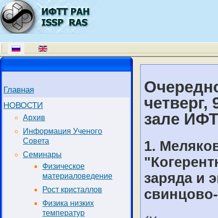
Очередно
Главная
четверг, 
НОВОСТИ
зале ИФ
Архив
Информация Ученого
Совета
1. Меляков
Семинары
"Когерент
Физическое
заряда и 
материаловедение
Рост кристаллов
свинцово-
Физика низких
температур