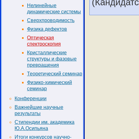
(Кандидатс
Нелинейные
динамические системы
Сверхпроводимость
Физика дефектов
Оптическая
спектроскопия
Кристаллические
структуры и фазовые
превращения
Теоретический семинар
Физико-химический
семинар
Конференции
Важнейшие научные
результаты
Стипендии им. академика
Ю.А.Осипьяна
Итоги конкурсов научно-