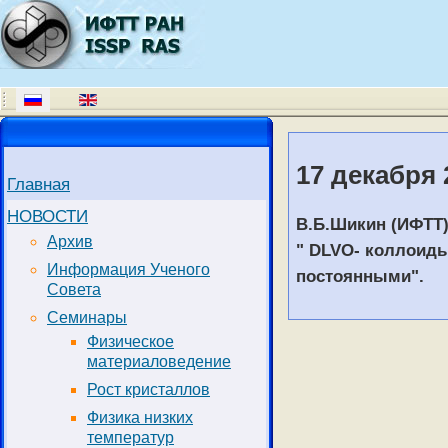
17 декабря 2
Главная
НОВОСТИ
В.Б.Шикин (ИФТТ
Архив
" DLVO- коллоиды
Информация Ученого
постоянными".
Совета
Семинары
Физическое
материаловедение
Рост кристаллов
Физика низких
температур