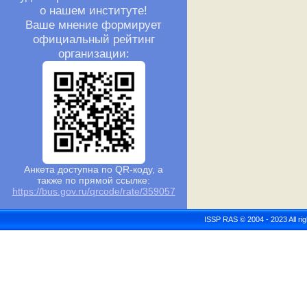
о нашем институте!
Ваше мнение формирует
официальный рейтинг
организации:
Анкета доступна по QR-коду, а
также по прямой ссылке:
https://bus.gov.ru/qrcode/rate/359057
ISSP RAS © 2004 - 2023 All r