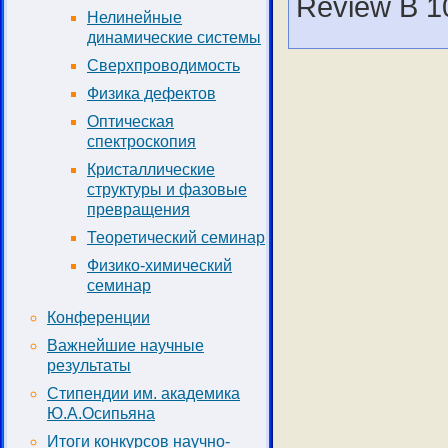
Review B 1
Нелинейные
динамические системы
Сверхпроводимость
Физика дефектов
Оптическая
спектроскопия
Кристаллические
структуры и фазовые
превращения
Теоретический семинар
Физико-химический
семинар
Конференции
Важнейшие научные
результаты
Стипендии им. академика
Ю.А.Осипьяна
Итоги конкурсов научно-