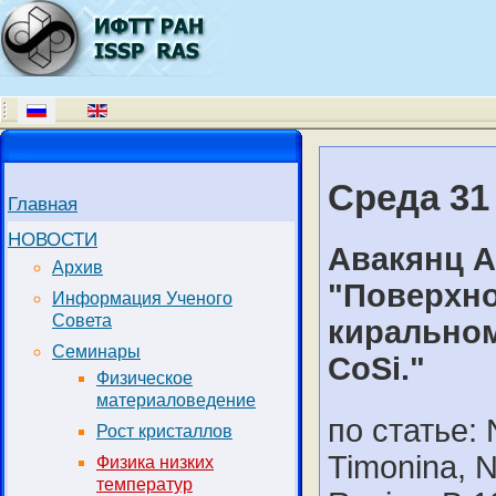
Среда 31
Главная
НОВОСТИ
Авакянц А
Архив
"Поверхн
Информация Ученого
Совета
киральном
Семинары
CoSi."
Физическое
материаловедение
по статье: 
Рост кристаллов
Timonina, N
Физика низких
температур