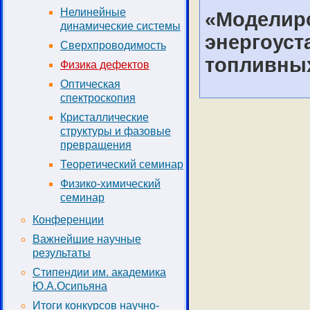
Нелинейные
«Моделир
динамические системы
энергоуст
Сверхпроводимость
топливны
Физика дефектов
Оптическая
спектроскопия
Кристаллические
структуры и фазовые
превращения
Теоретический семинар
Физико-химический
семинар
Конференции
Важнейшие научные
результаты
Стипендии им. академика
Ю.А.Осипьяна
Итоги конкурсов научно-