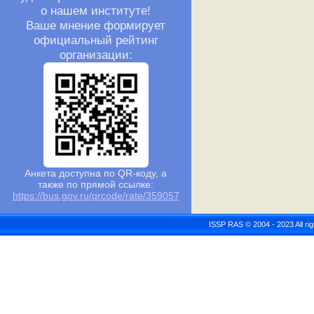
о нашем институте!
Ваше мнение формирует
официальный рейтинг
организации:
Анкета доступна по QR-коду, а
также по прямой ссылке:
https://bus.gov.ru/qrcode/rate/359057
ISSP RAS © 2004 - 2023 All r