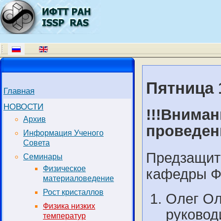
Пятница 
Главная
НОВОСТИ
!!!Вниман
Архив
проведен
Информация Ученого
Совета
Предзащит
Семинары
Физическое
кафедры Фи
материаловедение
Рост кристаллов
Олег Ол
Физика низких
руководи
температур