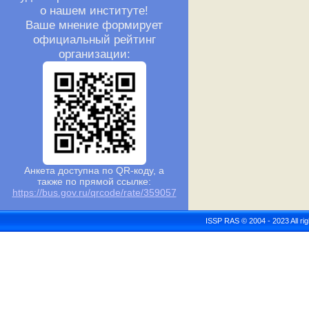
о нашем институте!
Ваше мнение формирует
официальный рейтинг
организации:
Анкета доступна по QR-коду, а
также по прямой ссылке:
https://bus.gov.ru/qrcode/rate/359057
ISSP RAS © 2004 - 2023 All r