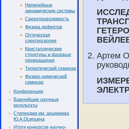
Нелинейные
ИССЛЕ
динамические системы
Сверхпроводимость
ТРАНС
Физика дефектов
ГЕТЕРО
Оптическая
ВЕЙЛЕ
спектроскопия
Кристаллические
Артем О
структуры и фазовые
превращения
руководи
Теоретический семинар
Физико-химический
ИЗМЕР
семинар
ЭЛЕКТ
Конференции
Важнейшие научные
результаты
Стипендии им. академика
Ю.А.Осипьяна
Итоги конкурсов научно-