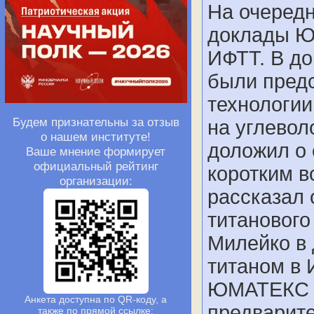
На очеред
доклады Ю
ИФТТ. В д
были предс
технологии
Будем признательны за отзыв
на углевол
о нашем институте!
доложил о 
Ваше мнение формирует
официальный рейтинг
коротким в
организации:
рассказал 
титанового
Милейко в 
титаном в
ЮМАТЕКС –
Анкета доступна по QR-коду, а
предварит
также по прямой ссылке: