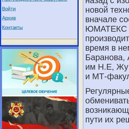
назад с и
новой техн
Войти
вначале со
Архив
ЮМАТЕКС Р
Контакты
производит
время в не
Баранова,
им Н.Е, Ж
и МТ-факул
Регулярны
обменивать
возникающ
пути их ре