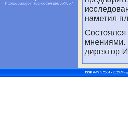
https://bus.gov.ru/qrcode/rate/359057
исследован
наметил пл
Состоялся 
мнениями.
директор И
ISSP RAS © 2004 - 2023 All r