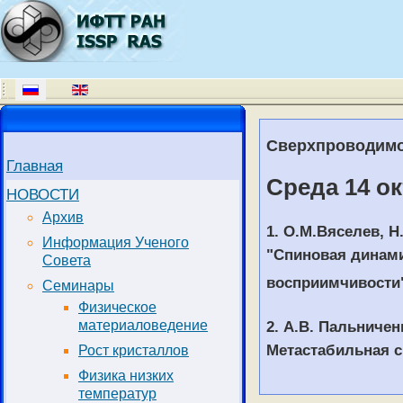
Сверхпроводимос
Главная
Среда 14 ок
НОВОСТИ
Архив
1. О.М.Вяселев, Н
Информация Ученого
"Спиновая динами
Совета
восприимчивости
Семинары
Физическое
2. А.В. Пальничен
материаловедение
Метастабильная с
Рост кристаллов
Физика низких
температур