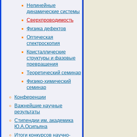
Нелинейные
динамические системы
Сверхпроводимость
Физика дефектов
Оптическая
спектроскопия
Кристаллические
структуры и фазовые
превращения
Теоретический семинар
Физико-химический
семинар
Конференции
Важнейшие научные
результаты
Стипендии им. академика
Ю.А.Осипьяна
Итоги конкурсов научно-