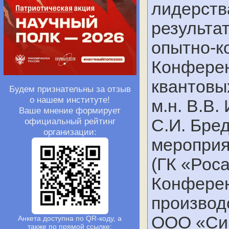
лидерств
результа
опытно-к
Конферен
квантовых
Будем признательны за отзыв
о нашем институте!
м.н. В.В.
Ваше мнение формирует
C.И. Бре
официальный рейтинг
организации:
мероприя
(ГК «Рос
Конферен
производ
ООО «Сиг
Анкета доступна по QR-коду, а
также по прямой ссылке: