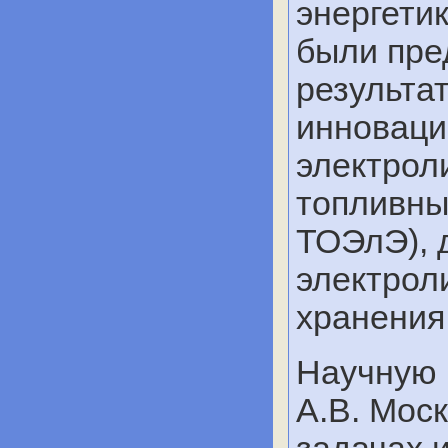
энергети
были пре
результа
инноваци
электрол
топливны
ТОЭлЭ), 
электрол
хранения
Научную 
А.В. Мос
задачах 