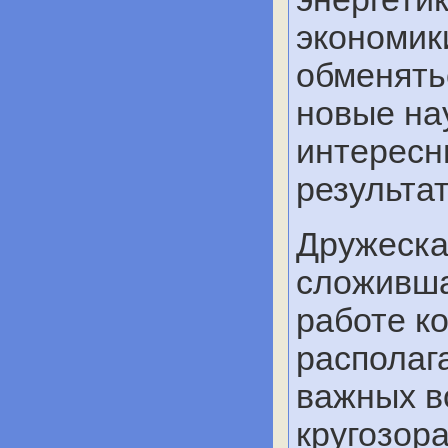
экономик
обменять
новые на
интересн
результат
Дружеска
сложивша
работе к
располаг
важных в
кругозора