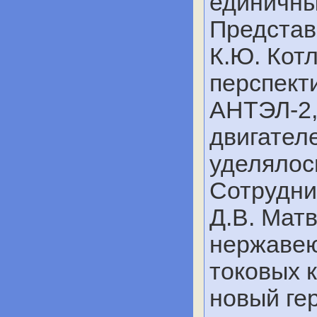
единичны
Представ
К.Ю. Кот
перспект
АНТЭЛ-2,
двигател
уделялос
Сотрудни
Д.В. Мат
нержавею
токовых 
новый ге