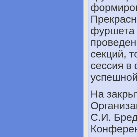
формиров
Прекрасн
фуршета 
проведен
секций, 
сессия в
успешной
На закры
Организа
С.И. Бре
Конферен