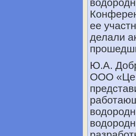
водородн
Конферен
ее участ
делали ак
прошедши
Ю.А. Доб
ООО «Цен
представ
работающ
водородн
водородн
разработ