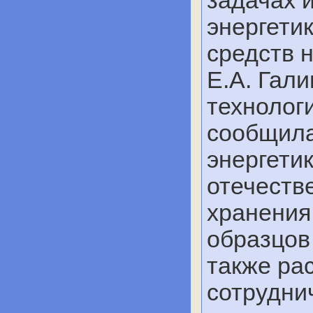
энергети
средств 
Е.А. Гал
технолог
сообщила
энергети
отечеств
хранения
образцов
также ра
сотруднич