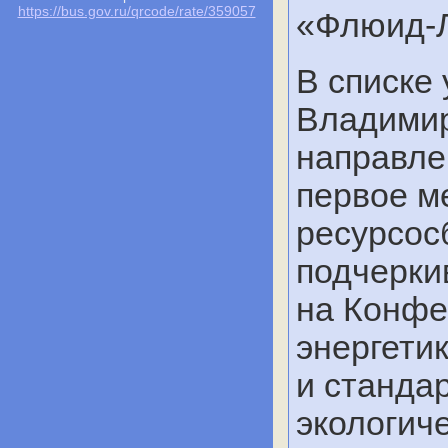
https://bus.gov.ru/qrcode/rate/359057
«Флюид-Л
В списке
Владимир
направле
первое м
ресурсос
подчерки
на Конфе
энергети
и станда
экологич