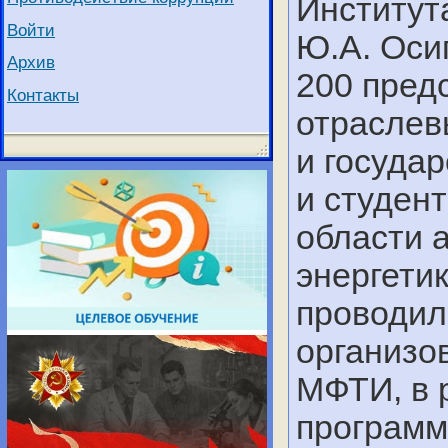
Институт
Войти
Ю.А. Оси
Архив
200 пред
Контакты
отраслев
и госуда
и студен
области 
энергети
проводил
организо
МФТИ, в 
программ