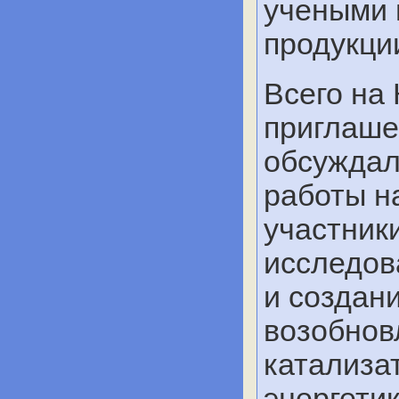
учеными 
продукци
Всего на
приглаше
обсуждал
работы н
участник
исследов
и создан
возобнов
катализа
энергетик