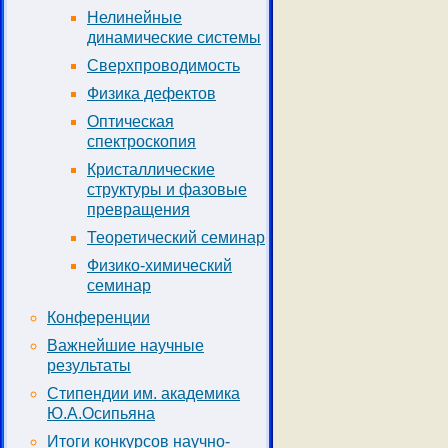
Нелинейные
динамические системы
Сверхпроводимость
Физика дефектов
Оптическая
спектроскопия
Кристаллические
структуры и фазовые
превращения
Теоретический семинар
Физико-химический
семинар
Конференции
Важнейшие научные
результаты
Стипендии им. академика
Ю.А.Осипьяна
Итоги конкурсов научно-