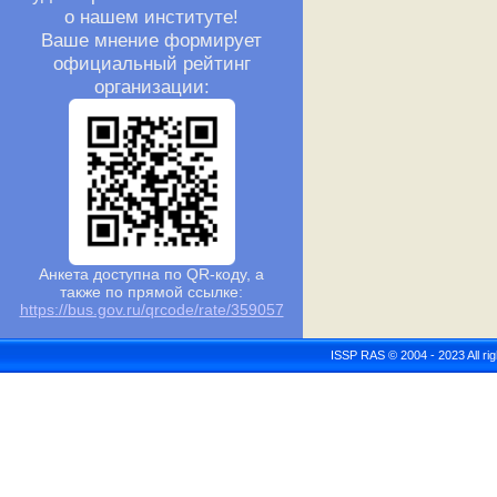
о нашем институте!
Ваше мнение формирует
официальный рейтинг
организации:
Анкета доступна по QR-коду, а
также по прямой ссылке:
https://bus.gov.ru/qrcode/rate/359057
ISSP RAS © 2004 - 2023 All r