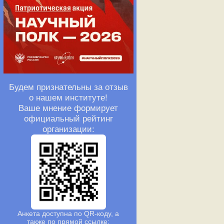
Будем признательны за отзыв
о нашем институте!
Ваше мнение формирует
официальный рейтинг
организации:
Анкета доступна по QR-коду, а
также по прямой ссылке: