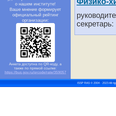
Физико-х
о нашем институте!
Ваше мнение формирует
руководите
официальный рейтинг
организации:
секретарь:
Анкета доступна по QR-коду, а
также по прямой ссылке:
https://bus.gov.ru/qrcode/rate/359057
ISSP RAS © 2004 - 2023 All r