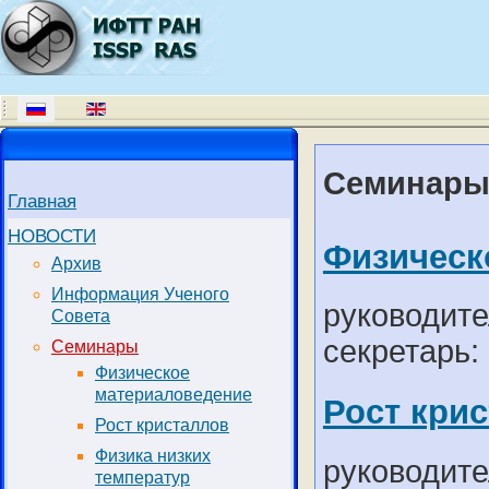
Семинар
Главная
НОВОСТИ
Физическ
Архив
Информация Ученого
руководите
Совета
секретарь:
Семинары
Физическое
материаловедение
Рост кри
Рост кристаллов
Физика низких
руководите
температур