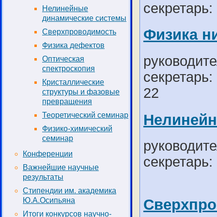
секретарь:
Нелинейные
динамические системы
Физика н
Сверхпроводимость
Физика дефектов
руководите
Оптическая
спектроскопия
секретарь: 
Кристаллические
22
структуры и фазовые
превращения
Теоретический семинар
Нелинейн
Физико-химический
семинар
руководите
Конференции
секретарь:
Важнейшие научные
результаты
Стипендии им. академика
Сверхпро
Ю.А.Осипьяна
Итоги конкурсов научно-