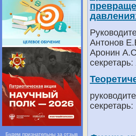
превраще
давления
Руководите
Антонов Е.В
Аронин А.С
секретарь:
Теоретич
руководите
секретарь: 
Будем признательны за отзыв