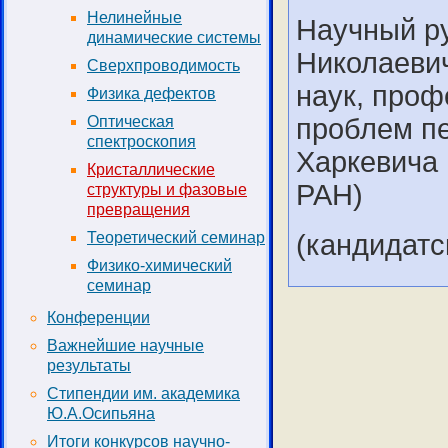
Нелинейные
Научный р
динамические системы
Николаевич
Сверхпроводимость
наук, проф
Физика дефектов
проблем пе
Оптическая
спектроскопия
Харкевича
Кристаллические
РАН)
структуры и фазовые
превращения
(кандидатс
Теоретический семинар
Физико-химический
семинар
Конференции
Важнейшие научные
результаты
Стипендии им. академика
Ю.А.Осипьяна
Итоги конкурсов научно-