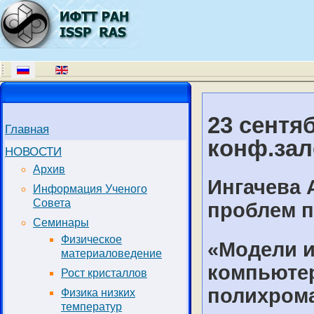
23 сентяб
Главная
конф.зал
НОВОСТИ
Архив
Ингачева 
Информация Ученого
Совета
проблем 
Семинары
Физическое
«Модели и
материаловедение
компьюте
Рост кристаллов
полихром
Физика низких
температур