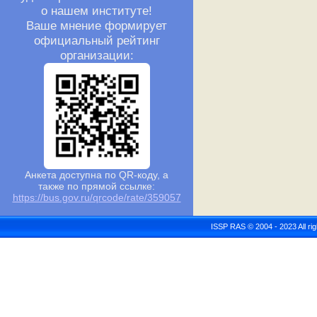
о нашем институте!
Ваше мнение формирует
официальный рейтинг
организации:
Анкета доступна по QR-коду, а
также по прямой ссылке:
https://bus.gov.ru/qrcode/rate/359057
ISSP RAS © 2004 - 2023 All r