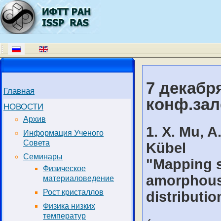
7 декабря
Главная
конф.зал
НОВОСТИ
Архив
1. X. Mu, A
Информация Ученого
Совета
Kübel
Семинары
"Mapping s
Физическое
amorphous 
материаловедение
Рост кристаллов
distributio
Физика низких
температур