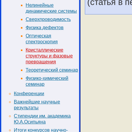
(статья в п
Нелинейные
динамические системы
Сверхпроводимость
Физика дефектов
Оптическая
спектроскопия
Кристаллические
структуры и фазовые
превращения
Теоретический семинар
Физико-химический
семинар
Конференции
Важнейшие научные
результаты
Стипендии им. академика
Ю.А.Осипьяна
Итоги конкурсов научно-