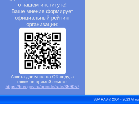
о нашем институте!
Ваше мнение формирует
официальный рейтинг
организации:
Анкета доступна по QR-коду, а
также по прямой ссылке:
https://bus.gov.ru/qrcode/rate/359057
ISSP RAS © 2004 - 2023 All r