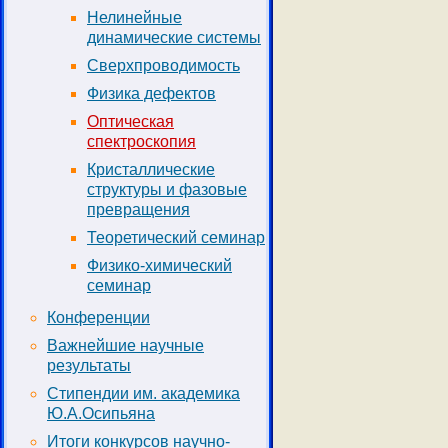
Нелинейные
динамические системы
Сверхпроводимость
Физика дефектов
Оптическая
спектроскопия
Кристаллические
структуры и фазовые
превращения
Теоретический семинар
Физико-химический
семинар
Конференции
Важнейшие научные
результаты
Стипендии им. академика
Ю.А.Осипьяна
Итоги конкурсов научно-