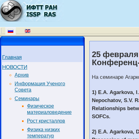
25 февраля 
Главная
Конференц-
НОВОСТИ
Архив
На семинаре Агарк
Информация Ученого
Совета
1) E.A. Agarkova, I
Семинары
Nepochatov, S.V. R
Физическое
Relationships betw
материаловедение
SOFCs.
Рост кристаллов
Физика низких
2) E.A. Agarkova, D
температур