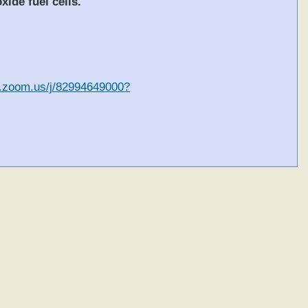
ide fuel cells.
b.zoom.us/j/82994649000?