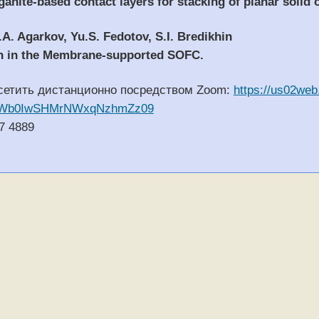
nite-based contact layers for stacking of planar solid ox
.A. Agarkov, Yu.S. Fedotov, S.I. Bredikhin
on in the Membrane-supported SOFC.
сетить дистанционно посредством Zoom:
https://us02we
FWb0IwSHMrNWxqNzhmZz09
7 4889