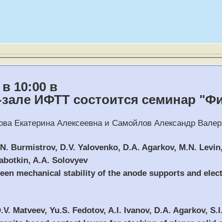
в 10:00 в
зале ИФТТ состоится семинар "Фи
ова Екатерина Алексеевна и Самойлов Александр Валерь
.N. Burmistrov, D.V. Yalovenko, D.A. Agarkov, M.N. Levin
abotkin, A.A. Solovyev
een mechanical stability of the anode supports and ele
.V. Matveev, Yu.S. Fedotov, A.I. Ivanov, D.A. Agarkov, S.I