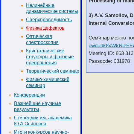
Processing of manga
Нелинейные
динамические системы
3) A.V. Samoilov, D
Сверхпроводимость
Internal Conversi
Физика дефектов
Оптическая
Семинар можно по
спектроскопия
pwd=dk8xWkNleE
Кристаллические
Meeting ID: 863 313
структуры и фазовые
Passcode: 031978
превращения
Теоретический семинар
Физико-химический
семинар
Конференции
Важнейшие научные
результаты
Стипендии им. академика
Ю.А.Осипьяна
Итоги конкурсов научно-