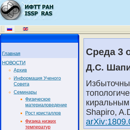
Среда 3 
Главная
НОВОСТИ
Д.С. Шап
Архив
Информация Ученого
Избыточны
Совета
топологиче
Семинары
Физическое
киральным
материаловедение
Shapiro, A.D
Рост кристаллов
arXiv:1809
Физика низких
температур