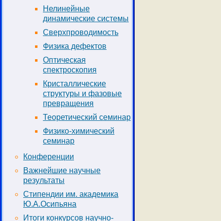
Нелинейные
динамические системы
Сверхпроводимость
Физика дефектов
Оптическая
спектроскопия
Кристаллические
структуры и фазовые
превращения
Теоретический семинар
Физико-химический
семинар
Конференции
Важнейшие научные
результаты
Стипендии им. академика
Ю.А.Осипьяна
Итоги конкурсов научно-