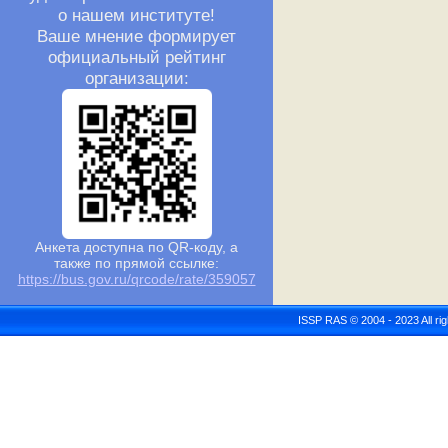
о нашем институте!
Ваше мнение формирует
официальный рейтинг
организации:
Анкета доступна по QR-коду, а
также по прямой ссылке:
https://bus.gov.ru/qrcode/rate/359057
ISSP RAS © 2004 - 2023 All r