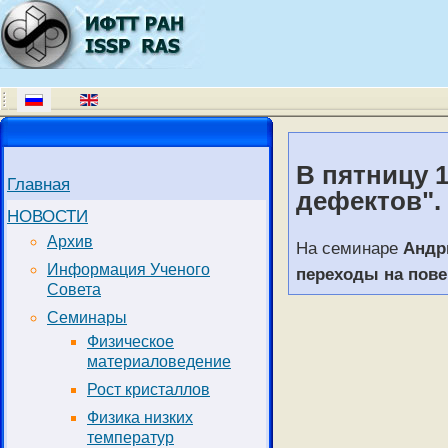
В пятницу 1
Главная
дефектов".
НОВОСТИ
Архив
На семинаре
Андр
Информация Ученого
переходы на пове
Совета
Семинары
Физическое
материаловедение
Рост кристаллов
Физика низких
температур