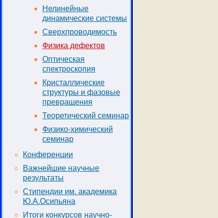
Нелинейные
динамические системы
Сверхпроводимость
Физика дефектов
Оптическая
спектроскопия
Кристаллические
структуры и фазовые
превращения
Теоретический семинар
Физико-химический
семинар
Конференции
Важнейшие научные
результаты
Стипендии им. академика
Ю.А.Осипьяна
Итоги конкурсов научно-