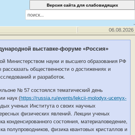
.
06.08.2026
дународной выставке-форуме «Россия»
нной Министерством науки и высшего образования РФ
ы рассказать общественности о достижениях и
исследований и разработок.
вильоне № 57 состоялся тематический день
и наук (
https://russia.ru/events/lekcii-molodyx-ucenyx-
одых ученых Института о своих научных
тересных физических явлений. Лекции ученых
ка конденсированного состояния, материаловедение,
ика полупроводников, физика квантовых кристаллов и