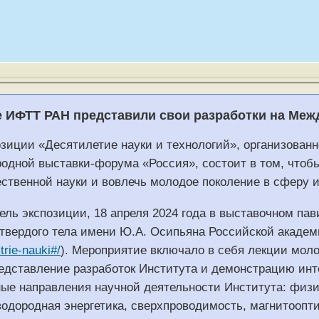
 ИФТТ РАН представили свои разработки на Меж
озиции «Десятилетие науки и технологий», организова
одной выставки-форума «Россия», состоит в том, чтоб
ественной науки и вовлечь молодое поколение в сферу 
ель экспозиции, 18 апреля 2024 года в выставочном па
твердого тела имени Ю.А. Осипьяна Российской академи
strie-nauki#/
). Мероприятие включало в себя лекции мол
едставление разработок Института и демонстрацию ин
ые направления научной деятельности Института: физи
водородная энергетика, сверхпроводимость, магнитоопт