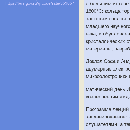
с большим интере
https://bus.gov.ru/qrcode/rate/359057
1600°С: кольца то
заготовку соплово
младшего научного
века, и обусловле
кристаллических с
материалы, разраб
Доклад Софьи Андр
двумерные электро
микроэлектроники 
матический день И
коалесценции жидк
Программа лекций 
запланированного 
слушателями, а та