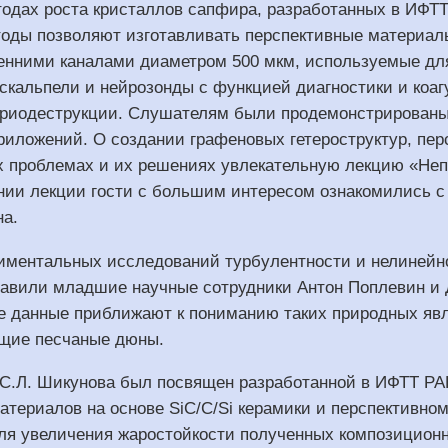
одах роста кристаллов сапфира, разработанных в ИФТТ Р
оды позволяют изготавливать перспективные материал
енними каналами диаметром 500 мкм, используемые для
кальпели и нейрозонды с функцией диагностики и коаг
 криодеструкции. Слушателям были продемонстрирован
иложений. О создании графеновых гетероструктур, перс
 проблемах и их решениях увлекательную лекцию «Непов
нии лекции гости с большим интересом ознакомились 
на.
иментальных исследований турбулентности и нелинейн
тавили младшие научные сотрудники Антон Поплевин и
 данные приближают к пониманию таких природных явле
щие песчаные дюны.
.н. С.Л. Шикунова был посвящен разработанной в ИФТТ 
атериалов на основе SiC/C/Si керамики и перспективно
ля увеличения жаростойкости полученных композицион