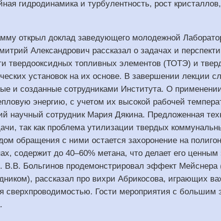
йная гидродинамика и турбулентность, рост кристаллов
мму открыл доклад заведующего молодежной Лабораторие
митрий Александрович рассказал о задачах и перспекти
ти твердооксидных топливных элементов (ТОТЭ) и твер
ических установок на их основе. В завершении лекции
ые и созданные сотрудниками Института. О применении
епловую энергию, с учетом их высокой рабочей темпера
й научный сотрудник Мария Дякина. Предложенная тех
дачи, так как проблема утилизации твердых коммунальн
дом обращения с ними остается захоронение на полигон
нах, содержит до 40–60% метана, что делает его ценны
.н. В.В. Больгинов продемонстрировал эффект Мейснер
дником), рассказал про вихри Абрикосова, играющих ва
я сверхпроводимостью. Гости мероприятия с большим э
.