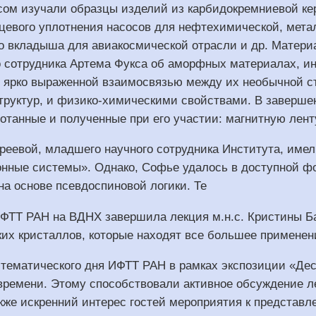
сом изучали образцы изделий из карбидокремниевой к
рцевого уплотнения насосов для нефтехимической, мет
го вкладыша для авиакосмической отрасли и др. Матер
 сотрудника Артема Фукса об аморфных материалах, ин
н ярко выраженной взаимосвязью между их необычной 
труктур, и физико-химическими свойствами. В заверш
отанные и полученные при его участии: магнитную ленту
еевой, младшего научного сотрудника Института, име
нные системы». Однако, Софье удалось в доступной фо
на основе псевдоспиновой логики. Те
ФТТ РАН на ВДНХ завершила лекция м.н.с. Кристины Б
их кристаллов, которые находят все большее применени
тематического дня ИФТТ РАН в рамках экспозиции «Дес
времени. Этому способствовали активное обсуждение л
кже искренний интерес гостей мероприятия к представл