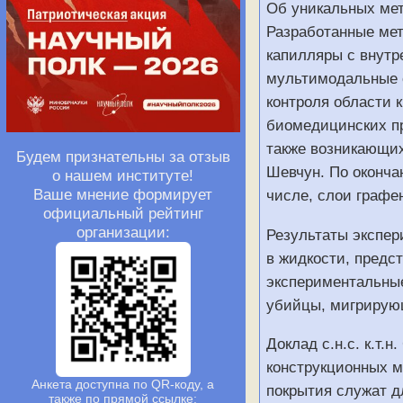
Об уникальных мет
Разработанные мет
капилляры с внутр
мультимодальные с
контроля области
биомедицинских пр
также возникающих
Будем признательны за отзыв
Шевчун. По оконча
о нашем институте!
Ваше мнение формирует
числе, слои графе
официальный рейтинг
организации:
Результаты экспер
в жидкости, предс
экспериментальные
убийцы, мигрирую
Доклад с.н.с. к.т
конструкционных м
Анкета доступна по QR-коду, а
покрытия служат д
также по прямой ссылке: