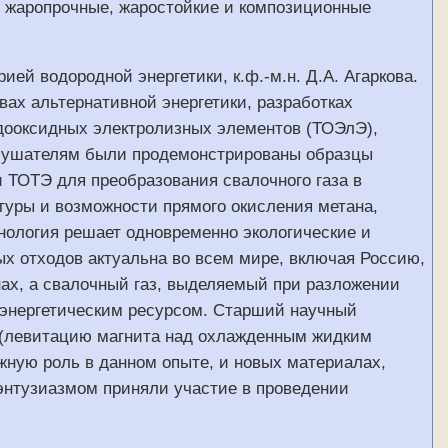
, жаропрочные, жаростойкие и композиционные
й водородной энергетики, к.ф.-м.н. Д.А. Агаркова.
вах альтернативной энергетики, разработках
дооксидных электролизных элементов (ТОЭлЭ),
 слушателям были продемонстрированы образцы
 ТОТЭ для преобразования свалочного газа в
туры и возможности прямого окисления метана,
нология решает одновременно экологические и
ых отходов актуальна во всем мире, включая Россию,
ах, а свалочный газ, выделяемый при разложении
м энергетическим ресурсом. Старший научный
а (левитацию магнита над охлажденным жидким
жную роль в данном опыте, и новых материалах,
нтузиазмом приняли участие в проведении