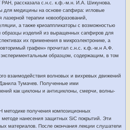
АН, рассказала с.н.с. к.ф.-м.н. И.А. Шикунова.
ы для медицины на основе сапфира: игловые
 лазерной терапии новообразований,
уляции, а также криоаппликаторы с возможностью
ы образцы изделий из выращенных сапфиров для
пективах их применения в микроэлектронике, а
торимый графен» прочитал с.н.с. к.ф.-м.н А.Ф.
с экспериментальным образцом, содержащим, в том
ого взаимодействия волновых и вихревых движений
 Данила Тумачев. Полученные ими
ний как циклоны и антициклоны, смерчи, волны-
РАН методике получения композиционных
м методе нанесения защитных SiC покрытий. Эти
ных материалов. После окончания лекции слушатели