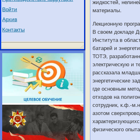
жидкостей, нелине
Войти
материалы.
Архив
Лекционную програ
Контакты
В своем докладе Д
Института в облас
батарей и энергет
ТОТЭ, разработанн
электрическую и т
рассказала младши
энергетические за
где основным мето
отходов на полиго
сотрудник, к.ф.-м
азотом сверхпрово
характеризующихс
физического опыта