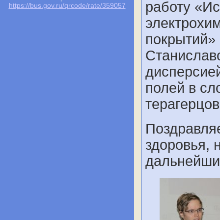
работу «И
https://bus.gov.ru/qrcode/rate/359057
электрохи
покрытий» 
Станиславо
дисперсией
полей в сл
терагерцов
Поздравля
здоровья, 
дальнейши