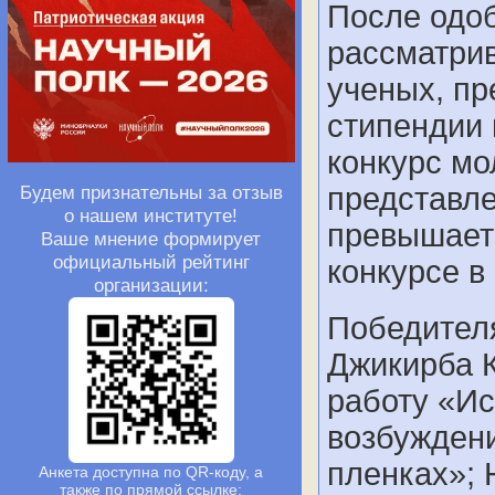
После одоб
рассматри
ученых, пр
стипендии 
конкурс м
представле
Будем признательны за отзыв
о нашем институте!
превышает 
Ваше мнение формирует
официальный рейтинг
конкурсе в 
организации:
Победителя
Джикирба 
работу «И
возбуждени
пленках»; 
Анкета доступна по QR-коду, а
также по прямой ссылке: