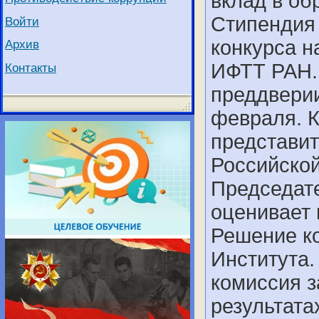
вклад в об
Стипендия 
Войти
конкурса н
Архив
ИФТТ РАН. 
Контакты
преддвери
февраля. 
представит
Российской
Председат
оценивает
Решение к
Института.
комиссия з
результата