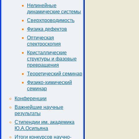
Нелинейные
динамические системы
Сверхпроводимость
Физика дефектов
Оптическая
спектроскопия
Кристаллические
структуры и фазовые
превращения
Теоретический семинар
Физико-химический
семинар
Конференции
Важнейшие научные
результаты
Стипендии им. академика
Ю.А.Осипьяна
Итоги конкурсов научно-