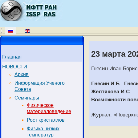
23 марта 20
Главная
НОВОСТИ
Гнесин Иван Борис
Архив
Гнесин И.Б., Гнес
Информация Ученого
Совета
Желтякова И.С.
Семинары
Возможности пов
Физическое
материаловедение
Журнал: «Поверхн
Рост кристаллов
Физика низких
температур