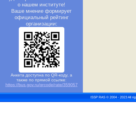
о нашем институте!
Ваше мнение формирует
официальный рейтинг
организации:
Анкета доступна по QR-коду, а
также по прямой ссылке:
https://bus.gov.ru/qrcode/rate/359057
ISSP RAS © 2004 - 2023 All r