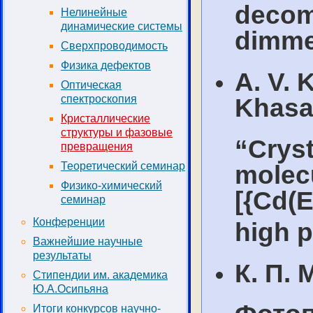
decomp
Нелинейные
динамические системы
dimme
Сверхпроводимость
Физика дефектов
A. V. 
Оптическая
спектроскопия
Khasan
Кристаллические
структуры и фазовые
“Cryst
превращения
Теоретический семинар
molec
Физико-химический
[{Cd(E
семинар
Конференции
high 
Важнейшие научные
результаты
К. П.
Стипендии им. академика
Ю.А.Осипьяна
Итоги конкурсов научно-