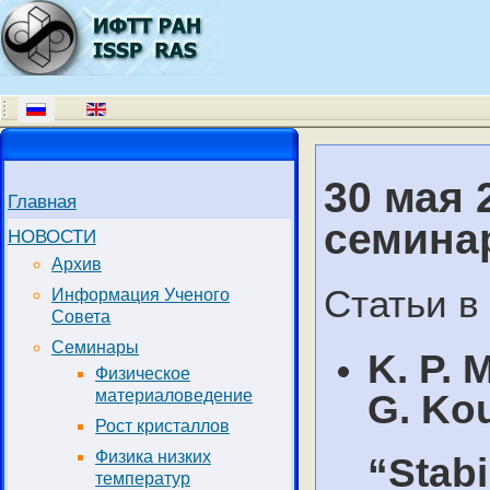
30 мая 2
Главная
семина
НОВОСТИ
Архив
Статьи в 
Информация Ученого
Совета
Семинары
K. P. 
Физическое
материаловедение
G. Kou
Рост кристаллов
Физика низких
“Stabi
температур