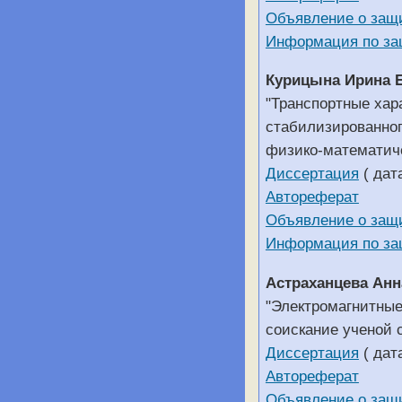
Объявление о защ
Информация по за
Курицына Ирина 
"Транспортные хар
стабилизированног
физико-математиче
Диссертация
( дат
Автореферат
Объявление о защ
Информация по за
Астраханцева Анн
"Электромагнитные
соискание ученой 
Диссертация
( дат
Автореферат
Объявление о защ