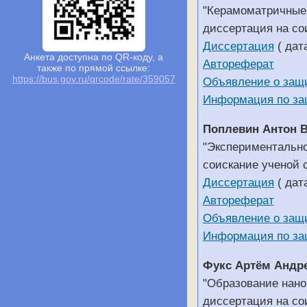
"Керамоматричные 
диссертация на со
Диссертация
( дат
Анкета доступна по QR-коду, а
Автореферат
также по прямой ссылке:
https://bus.gov.ru/qrcode/rate/359057
Объявление о защ
Информация по за
Поплевин Антон 
"Экспериментально
соискание ученой 
Диссертация
( дат
Автореферат
Объявление о защ
Информация по за
Фукс Артём Андр
"Образование нано
диссертация на со