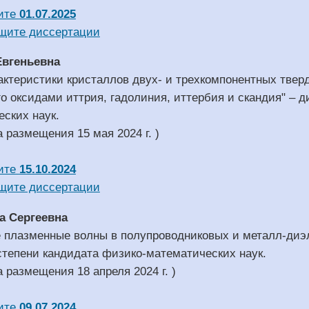
ите
01.07.2025
щите диссертации
Евгеньевна
актеристики кристаллов двух- и трехкомпонентных твер
о оксидами иттрия, гадолиния, иттербия и скандия" – д
ских наук.
а размещения 15 мая 2024 г. )
ите
15.10.2024
щите диссертации
а Сергеевна
 плазменные волны в полупроводниковых и металл-диэл
степени кандидата физико-математических наук.
а размещения 18 апреля 2024 г. )
ите
09.07.2024