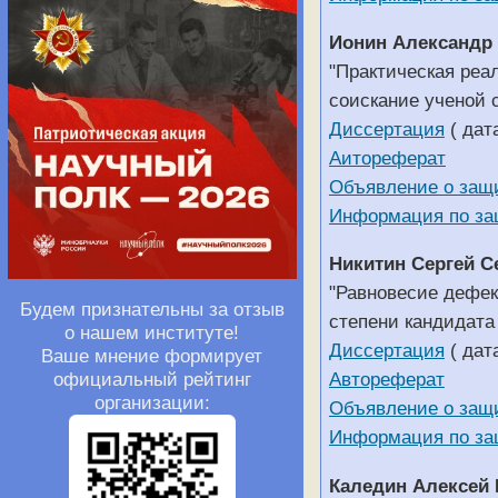
Ионин Александр
"Практическая реа
соискание ученой 
Диссертация
( дат
Аитореферат
Объявление о защ
Информация по за
Никитин Сергей С
"Равновесие дефек
Будем признательны за отзыв
степени кандидата
о нашем институте!
Диссертация
( дат
Ваше мнение формирует
официальный рейтинг
Автореферат
организации:
Объявление о защ
Информация по за
Каледин Алексей