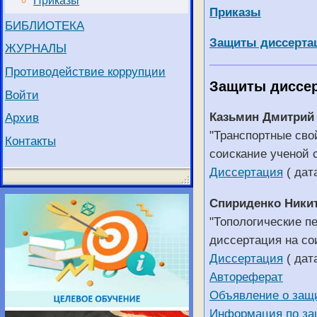
Приказы
Приказы
БИБЛИОТЕКА
Защиты диссертаци
ЖУРНАЛЫ
Противодействие коррупции
Защиты диссе
Войти
Казьмин Дмитрий
Архив
"Транспортные сво
Контакты
соискание ученой 
Диссертация
( дат
Спириденко Ники
"Топологические п
диссертация на со
Диссертация
( дат
Автореферат
Объявление о защ
Информация по за