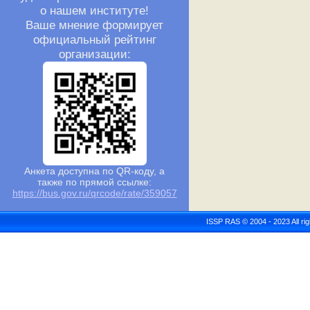
о нашем институте!
Ваше мнение формирует
официальный рейтинг
организации:
Анкета доступна по QR-коду, а
также по прямой ссылке:
https://bus.gov.ru/qrcode/rate/359057
ISSP RAS © 2004 - 2023 All r