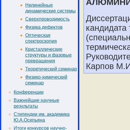
АЛЮМИНИ
Нелинейные
динамические системы
Диссертаци
Сверхпроводимость
кандидата 
Физика дефектов
(специальн
Оптическая
спектроскопия
термическа
Кристаллические
Руководител
структуры и фазовые
превращения
Карпов М.И
Теоретический семинар
Физико-химический
семинар
Конференции
Важнейшие научные
результаты
Стипендии им. академика
Ю.А.Осипьяна
Итоги конкурсов научно-