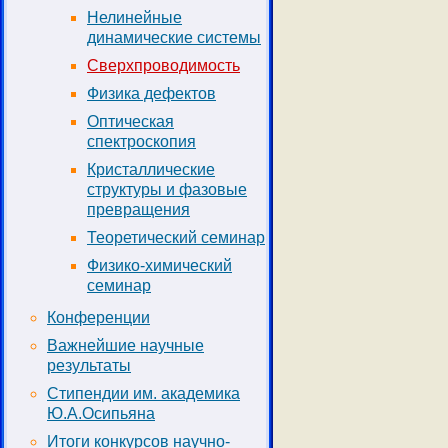
Нелинейные
динамические системы
Сверхпроводимость
Физика дефектов
Оптическая
спектроскопия
Кристаллические
структуры и фазовые
превращения
Теоретический семинар
Физико-химический
семинар
Конференции
Важнейшие научные
результаты
Стипендии им. академика
Ю.А.Осипьяна
Итоги конкурсов научно-