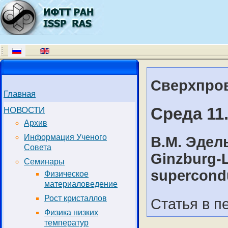
Сверхпров
Главная
Среда 11
НОВОСТИ
Архив
Информация Ученого
В.М. Эдел
Совета
Ginzburg-L
Семинары
supercondu
Физическое
материаловедение
Рост кристаллов
Статья в п
Физика низких
температур