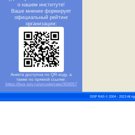
о нашем институте!
Ваше мнение формирует
официальный рейтинг
организации:
Анкета доступна по QR-коду, а
также по прямой ссылке:
https://bus.gov.ru/qrcode/rate/359057
ISSP RAS © 2004 - 2023 All r