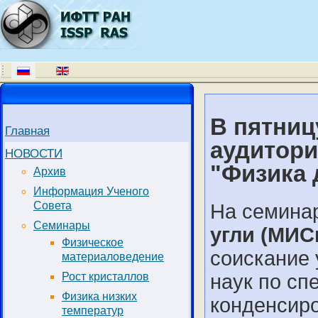
В пятницу
Главная
аудитори
НОВОСТИ
"Физика 
Архив
Информация Ученого
Совета
На семина
Семинары
угли (МИС
Физическое
соискание 
материаловедение
наук по сп
Рост кристаллов
Физика низких
конденсиро
температур