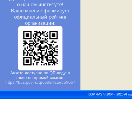
о нашем институте!
Ваше мнение формирует
официальный рейтинг
организации:
Анкета доступна по QR-коду, а
также по прямой ссылке:
https://bus.gov.ru/qrcode/rate/359057
ISSP RAS © 2004 - 2023 All r