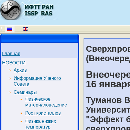
Сверхпров
Главная
(Внеочере
НОВОСТИ
Архив
Внеочере
Информация Ученого
16 января
Совета
Семинары
Туманов В
Физическое
материаловедение
Университ
Рост кристаллов
"Эффект б
Физика низких
сверхпро
температур