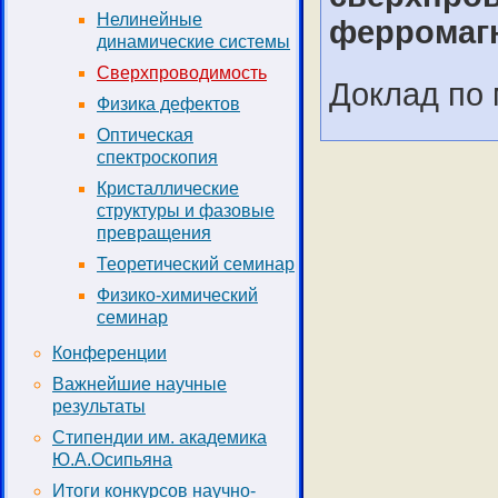
Нелинейные
ферромаг
динамические системы
Сверхпроводимость
Доклад по 
Физика дефектов
Оптическая
спектроскопия
Кристаллические
структуры и фазовые
превращения
Теоретический семинар
Физико-химический
семинар
Конференции
Важнейшие научные
результаты
Стипендии им. академика
Ю.А.Осипьяна
Итоги конкурсов научно-