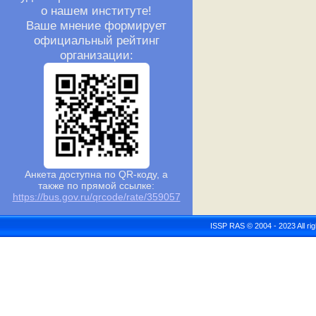
о нашем институте!
Ваше мнение формирует
официальный рейтинг
организации:
Анкета доступна по QR-коду, а
также по прямой ссылке:
https://bus.gov.ru/qrcode/rate/359057
ISSP RAS © 2004 - 2023 All r