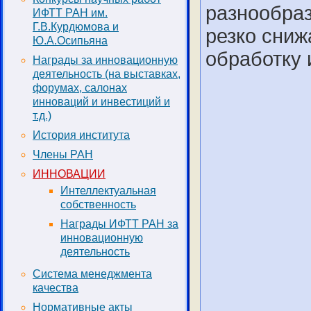
разнообра
ИФТТ РАН им.
Г.В.Курдюмова и
резко сниж
Ю.А.Осипьяна
обработку 
Награды за инновационную
деятельность (на выставках,
форумах, салонах
инноваций и инвестиций и
т.д.)
История института
Члены РАН
ИННОВАЦИИ
Интеллектуальная
собственность
Награды ИФТТ РАН за
инновационную
деятельность
Система менеджмента
качества
Нормативные акты