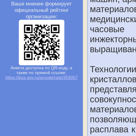
Ваше мнение формирует
материа
официальный рейтинг
организации:
медицинс
часовые
инжекто
выращиван
Технолог
Анкета доступна по QR-коду, а
также по прямой ссылке:
кристалло
https://bus.gov.ru/qrcode/rate/359057
предста
совокупнос
материало
позволяющ
расплава 