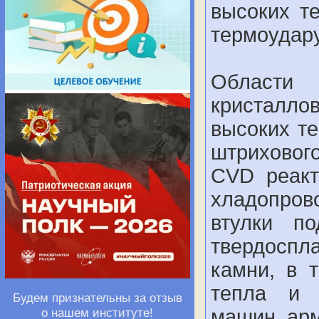
высоких т
термоудару
Области
кристалл
высоких те
штриховог
CVD реакт
хладопров
втулки п
твердоспл
камни, в 
тепла и 
Будем признательны за отзыв
машин, ар
о нашем институте!