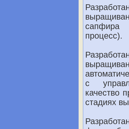
Разрабо
выращива
сапфира 
процесс).
Разраб
выращиван
автоматич
с управл
качество 
стадиях в
Разрабо