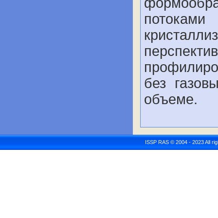
формообр
потока
кристалл
перспекти
профилиро
без газов
объеме.
ISSP RAS © 2004 - 2023 All r