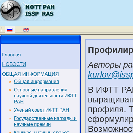
Профилир
Главная
Авторы раз
НОВОСТИ
kurlov@issp
ОБЩАЯ ИНФОРМАЦИЯ
Общая информация
В ИФТТ РА
Основные направления
научной деятельности ИФТТ
выращиван
РАН
профиля. Т
Ученый совет ИФТТ РАН
сформулир
Государственные награды и
научные премии
Возможност
Конкурсы научных работ