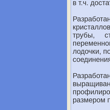
в т.ч. дост
Разрабо
кристалл
трубы, с
переменн
лодочки, п
соединения
Разработ
выращи
профилир
размером п