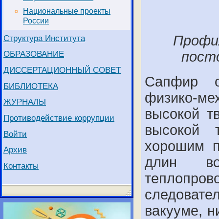
Национальные проекты
России
Профи
Структура Института
ОБРАЗОВАНИЕ
посто
ДИССЕРТАЦИОННЫЙ СОВЕТ
Сапфир о
БИБЛИОТЕКА
физико-ме
ЖУРНАЛЫ
высокой т
Противодействие коррупции
высокой т
Войти
хорошим п
Архив
длин во
Контакты
теплопрово
следоват
вакууме, 