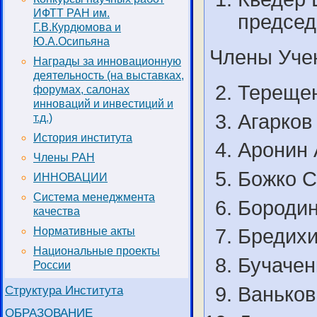
ИФТТ РАН им.
председ
Г.В.Курдюмова и
Ю.А.Осипьяна
Члены Учен
Награды за инновационную
деятельность (на выставках,
Терещен
форумах, салонах
инноваций и инвестиций и
Агарков
т.д.)
История института
Аронин 
Члены РАН
Божко С
ИННОВАЦИИ
Система менеджмента
Бородин
качества
Нормативные акты
Бредихи
Национальные проекты
Бучачен
России
Структура Института
Ваньков
ОБРАЗОВАНИЕ