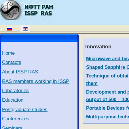
Innovation
Home
Articles
Title
Microwave and tera
Contacts
Shaped Sapphire C
About ISSP RAS
Technique of obtai
RAS members working in ISSP
them
Laboratories
Development and p
output of 500 – 10
Education
Portable Devices 
Postgraduate studies
Multipurpose tech
Conferences
Seminars