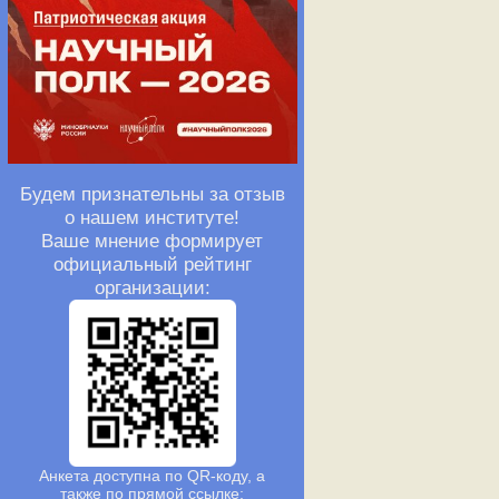
Будем признательны за отзыв
о нашем институте!
Ваше мнение формирует
официальный рейтинг
организации:
Анкета доступна по QR-коду, а
также по прямой ссылке: