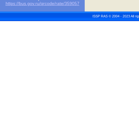
https://bus.gov.ru/qrcode/rate/359057
ISSP RAS © 2004 - 2023 All r