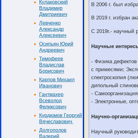
Кулаковский
В 2006 г. был изб
Владимир
Дмитриевич
В 2019 г. избран 
Левченко
Александр
С 2019г.- научный
Алексеевич
Осипьян Юрий
Научные интерес
Андреевич
Тимофеев
- Физика дефектов
Владислав
с примесями; Эксп
Борисович
спектроскопия (лю
Карпов Михаил
дипольный спинов
Иванович
- Самоорганизаци
Гантмахер
Всеволод
- Электронные, оп
Феликсович
Курдюмов Георгий
Научно-организац
Вячеславович
Долгополов
Научный руководи
Валерий