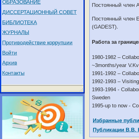
ОБРАЗОВАНИЕ
Постоянный член A
ДИССЕРТАЦИОННЫЙ СОВЕТ
Постоянный член Ex
БИБЛИОТЕКА
(GADEST).
ЖУРНАЛЫ
Работа за границе
Противодействие коррупции
Войти
1980-1982 – Collabo
Архив
~3months/year V.Kv
Контакты
1991-1992 – Collabo
1992-1993 – Visitin
1993-1994 - Collabo
Sweden
1995-up to now - Co
Материалы
Заголовок
Избранные публик
Публикации В.В. 