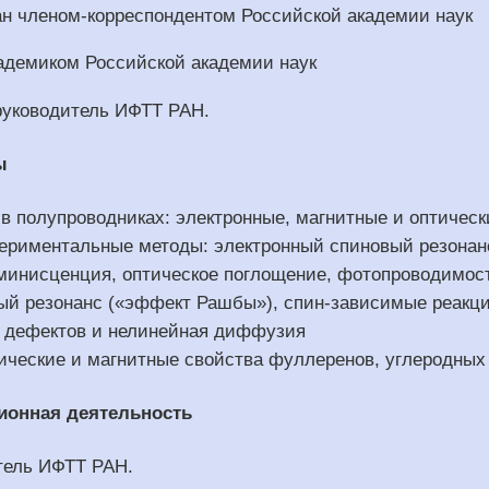
ран членом-корреспондентом Российской академии наук
академиком Российской академии наук
 руководитель ИФТТ РАН.
ы
 в полупроводниках: электронные, магнитные и оптичес
ериментальные методы: электронный спиновый резонанс,
минисценция, оптическое поглощение, фотопроводимост
ый резонанс («эффект Рашбы»), спин-зависимые реакц
я дефектов и нелинейная диффузия
тические и магнитные свойства фуллеренов, углеродных
ионная деятельность
тель ИФТТ РАН.