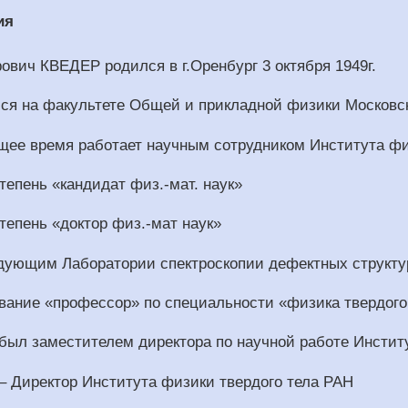
ия
вич КВЕДЕР родился в г.Оренбург 3 октября 1949г.
лся на факультете Общей и прикладной физики Московск
оящее время работает научным сотрудником Института фи
степень «кандидат физ.-мат. наук»
степень «доктор физ.-мат наук»
ведующим Лаборатории спектроскопии дефектных структу
 звание «профессор» по специальности «физика твердого
г. был заместителем директора по научной работе Инсти
г. – Директор Института физики твердого тела РАН