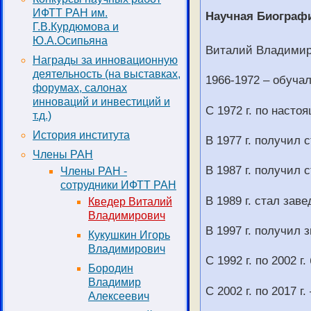
ИФТТ РАН им.
Научная Биограф
Г.В.Курдюмова и
Ю.А.Осипьяна
Виталий Владимиро
Награды за инновационную
деятельность (на выставках,
1966-1972 – обуча
форумах, салонах
инноваций и инвестиций и
С 1972 г. по наст
т.д.)
История института
В 1977 г. получил 
Члены РАН
В 1987 г. получил 
Члены РАН -
сотрудники ИФТТ РАН
В 1989 г. стал за
Кведер Виталий
Владимирович
В 1997 г. получил
Кукушкин Игорь
Владимирович
С 1992 г. по 2002 
Бородин
Владимир
С 2002 г. по 2017 
Алексеевич