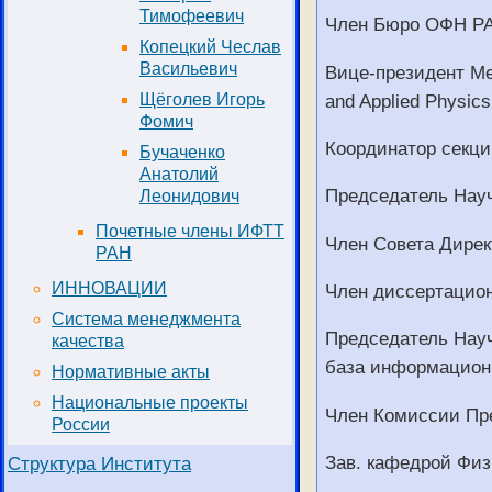
Тимофеевич
Член Бюро ОФН РА
Копецкий Чеслав
Васильевич
Вице-президент Меж
and Applied Physics
Щёголев Игорь
Фомич
Координатор секци
Бучаченко
Анатолий
Председатель Науч
Леонидович
Почетные члены ИФТТ
Член Совета Дире
РАН
ИННОВАЦИИ
Член диссертацион
Система менеджмента
Председатель Науч
качества
база информацион
Нормативные акты
Национальные проекты
Член Комиссии Пр
России
Зав. кафедрой Физ
Структура Института