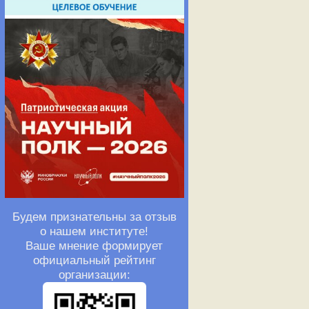
Будем признательны за отзыв
о нашем институте!
Ваше мнение формирует
официальный рейтинг
организации: