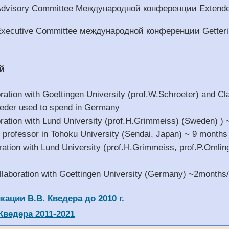
dvisory Committee Международной конференции Extended
ecutive Committee международной конференции Gettering
й
ration with Goettingen University (prof.W.Schroeter) and Cl
eder used to spend in Germany
ration with Lund University (prof.H.Grimmeiss) (Sweden) )
g professor in Tohoku University (Sendai, Japan) ~ 9 months
ration with Lund University (prof.H.Grimmeiss, prof.P.Omli
llaboration with Goettingen University (Germany) ~2month
ации В.В. Кведера до 2010 г.
Кведера 2011-2021