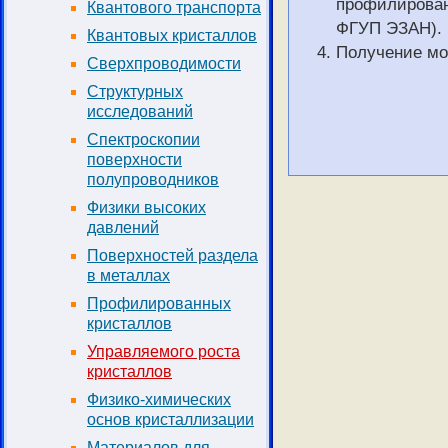
профилирован
Квантового транспорта
ФГУП ЭЗАН).
Квантовых кристаллов
Получение мо
Сверхпроводимости
Структурных
исследований
Спектроскопии
поверхности
полупроводников
Физики высоких
давлений
Поверхностей раздела
в металлах
Профилированных
кристаллов
Управляемого роста
кристаллов
Физико-химических
основ кристаллизации
Материалов для