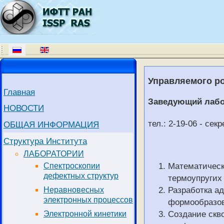
Управляемого ро
Главная
Заведующий лабо
НОВОСТИ
тел.: 2-19-06 - се
ОБЩАЯ ИНФОРМАЦИЯ
Структура Института
ЛАБОРАТОРИИ
Математическ
Спектроскопии
дефектных структур
термоупругих
Разработка а
Неравновесных
электронных процессов
формообразов
Создание скв
Электронной кинетики